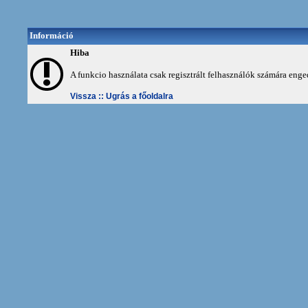
Információ
Hiba
A funkcio használata csak regisztrált felhasználók számára enge
Vissza ::
Ugrás a főoldalra