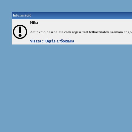
Információ
Hiba
A funkcio használata csak regisztrált felhasználók számára enge
Vissza ::
Ugrás a főoldalra