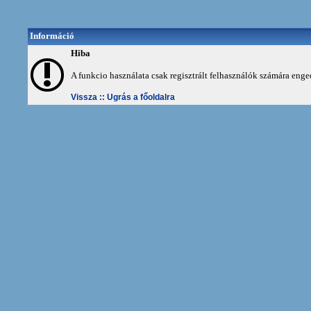
Információ
Hiba
A funkcio használata csak regisztrált felhasználók számára enge
Vissza ::
Ugrás a főoldalra