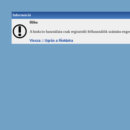
Információ
Hiba
A funkcio használata csak regisztrált felhasználók számára enge
Vissza ::
Ugrás a főoldalra