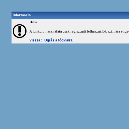
Információ
Hiba
A funkcio használata csak regisztrált felhasználók számára enge
Vissza ::
Ugrás a főoldalra