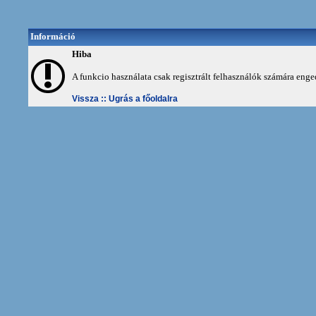
Információ
Hiba
A funkcio használata csak regisztrált felhasználók számára enge
Vissza ::
Ugrás a főoldalra