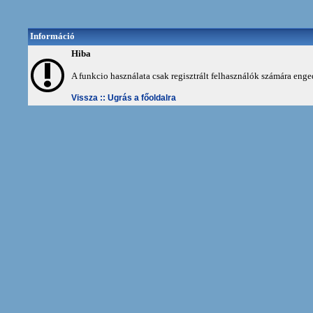
Információ
Hiba
A funkcio használata csak regisztrált felhasználók számára enge
Vissza ::
Ugrás a főoldalra