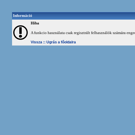
Információ
Hiba
A funkcio használata csak regisztrált felhasználók számára enge
Vissza ::
Ugrás a főoldalra