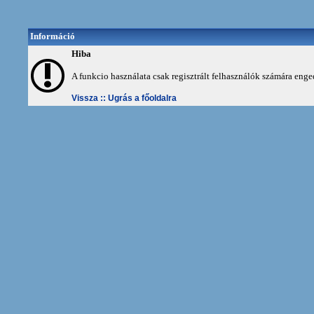
Információ
Hiba
A funkcio használata csak regisztrált felhasználók számára enge
Vissza ::
Ugrás a főoldalra