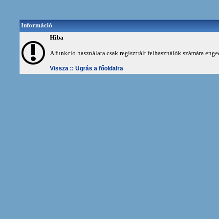
Információ
Hiba
A funkcio használata csak regisztrált felhasználók számára enge
Vissza ::
Ugrás a főoldalra