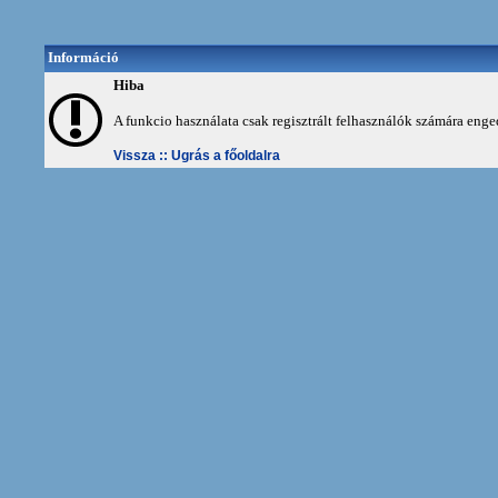
Információ
Hiba
A funkcio használata csak regisztrált felhasználók számára enge
Vissza ::
Ugrás a főoldalra