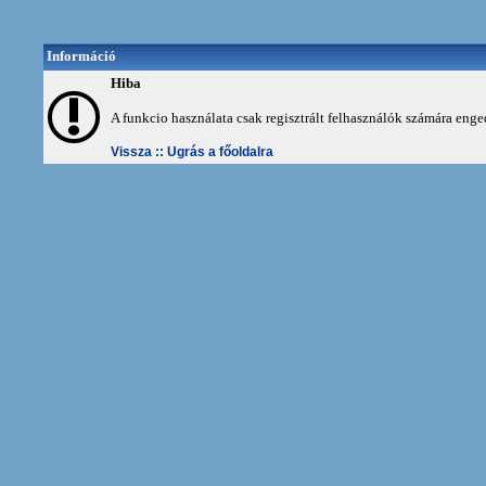
Információ
Hiba
A funkcio használata csak regisztrált felhasználók számára enge
Vissza ::
Ugrás a főoldalra