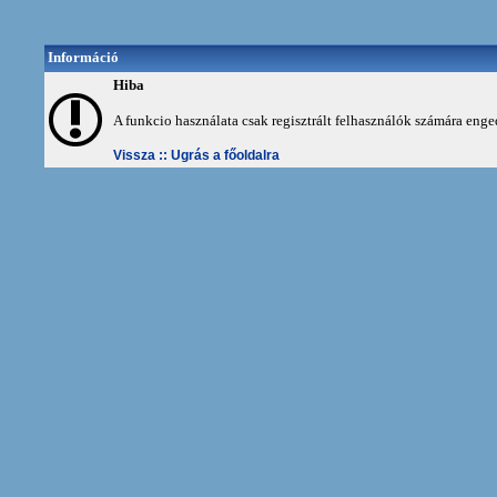
Információ
Hiba
A funkcio használata csak regisztrált felhasználók számára enge
Vissza ::
Ugrás a főoldalra