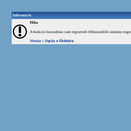
Információ
Hiba
A funkcio használata csak regisztrált felhasználók számára enge
Vissza ::
Ugrás a főoldalra