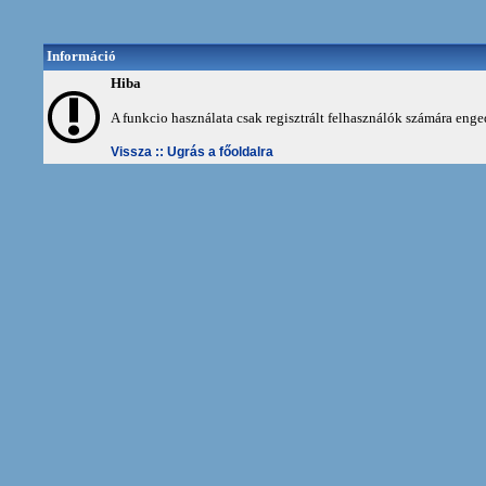
Információ
Hiba
A funkcio használata csak regisztrált felhasználók számára enge
Vissza ::
Ugrás a főoldalra