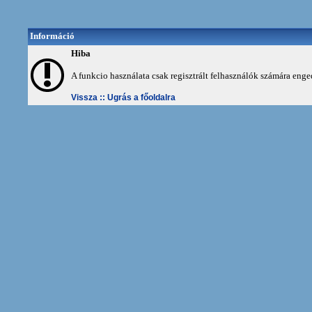
Információ
Hiba
A funkcio használata csak regisztrált felhasználók számára enge
Vissza ::
Ugrás a főoldalra