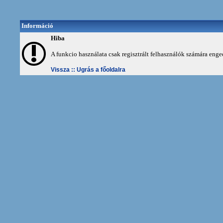
Információ
Hiba
A funkcio használata csak regisztrált felhasználók számára enge
Vissza ::
Ugrás a főoldalra