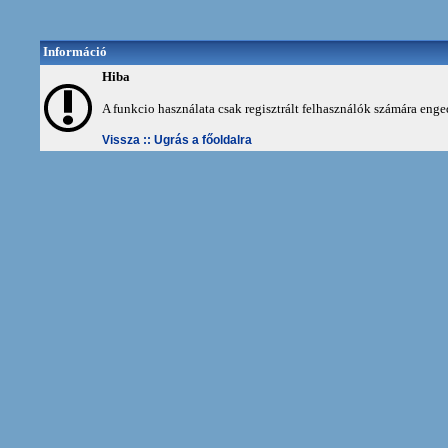
Információ
Hiba
A funkcio használata csak regisztrált felhasználók számára enge
Vissza ::
Ugrás a főoldalra