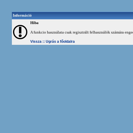
Információ
Hiba
A funkcio használata csak regisztrált felhasználók számára enge
Vissza ::
Ugrás a főoldalra