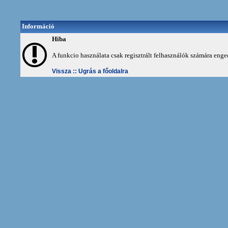
Információ
Hiba
A funkcio használata csak regisztrált felhasználók számára enge
Vissza ::
Ugrás a főoldalra