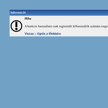
Információ
Hiba
A funkcio használata csak regisztrált felhasználók számára enge
Vissza ::
Ugrás a főoldalra