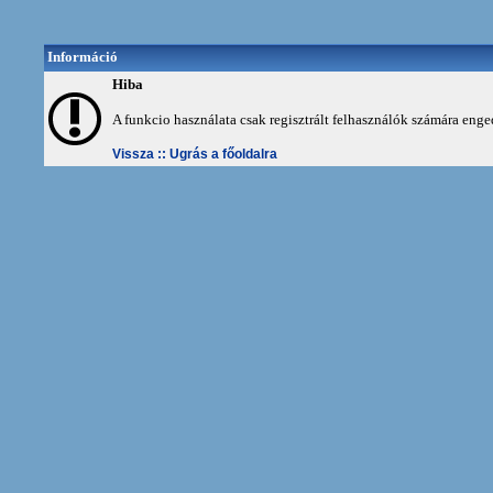
Információ
Hiba
A funkcio használata csak regisztrált felhasználók számára enge
Vissza ::
Ugrás a főoldalra