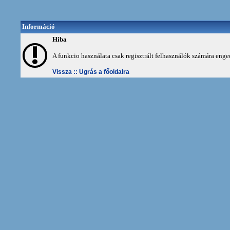
Információ
Hiba
A funkcio használata csak regisztrált felhasználók számára enge
Vissza ::
Ugrás a főoldalra