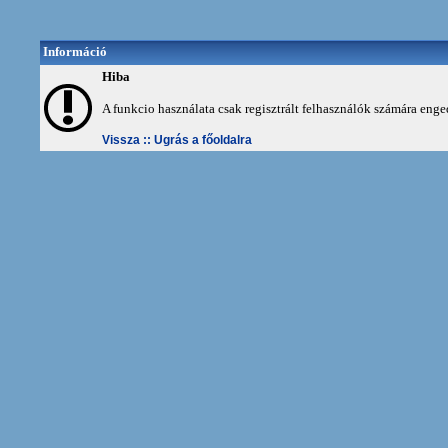
Információ
Hiba
A funkcio használata csak regisztrált felhasználók számára enge
Vissza ::
Ugrás a főoldalra