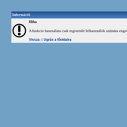
Információ
Hiba
A funkcio használata csak regisztrált felhasználók számára enge
Vissza ::
Ugrás a főoldalra