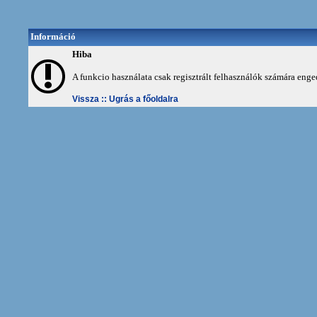
Információ
Hiba
A funkcio használata csak regisztrált felhasználók számára enge
Vissza ::
Ugrás a főoldalra