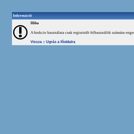
Információ
Hiba
A funkcio használata csak regisztrált felhasználók számára enge
Vissza ::
Ugrás a főoldalra