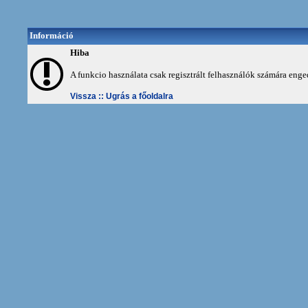
Információ
Hiba
A funkcio használata csak regisztrált felhasználók számára enge
Vissza ::
Ugrás a főoldalra