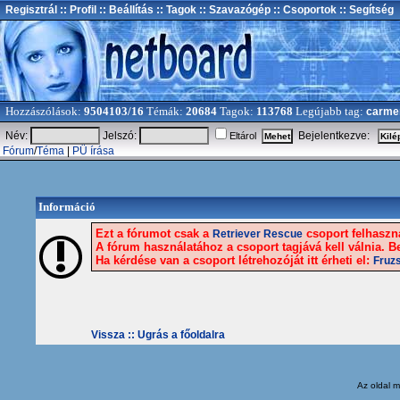
Regisztrál
:: Profil
:: Beállítás
:: Tagok
:: Szavazógép
:: Csoportok
:: Segítség
Hozzászólások:
9504103/16
Témák:
20684
Tagok:
113768
Legújabb tag:
carme
Név:
Jelszó:
Bejelentkezve:
Eltárol
Fórum
/
Téma
|
PÜ írása
Információ
Ezt a fórumot csak a
csoport felhaszná
Retriever Rescue
A fórum használatához a csoport tagjává kell válnia. Be
Ha kérdése van a csoport létrehozóját itt érheti el:
Fruzs
Vissza ::
Ugrás a főoldalra
Az oldal
m