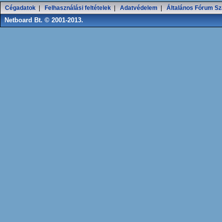
Cégadatok
|
Felhasználási feltételek
|
Adatvédelem
|
Általános Fórum Sz
Netboard Bt. © 2001-2013.