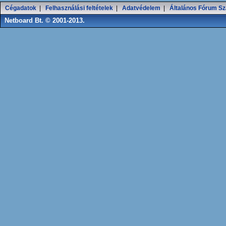
Cégadatok
|
Felhasználási feltételek
|
Adatvédelem
|
Általános Fórum Sz
Netboard Bt. © 2001-2013.