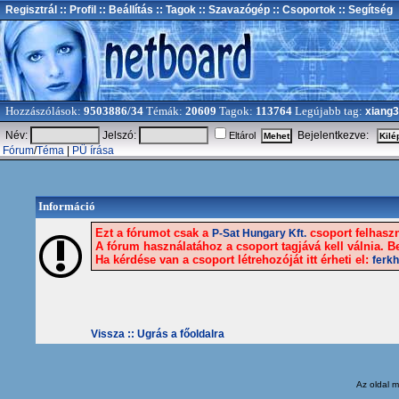
Regisztrál
:: Profil
:: Beállítás
:: Tagok
:: Szavazógép
:: Csoportok
:: Segítség
Hozzászólások:
9503886/34
Témák:
20609
Tagok:
113764
Legújabb tag:
xiang
Név:
Jelszó:
Bejelentkezve:
Eltárol
Fórum
/
Téma
|
PÜ írása
Információ
Ezt a fórumot csak a
csoport felhaszn
P-Sat Hungary Kft.
A fórum használatához a csoport tagjává kell válnia. Be
Ha kérdése van a csoport létrehozóját itt érheti el:
ferk
Vissza ::
Ugrás a főoldalra
Az oldal
m