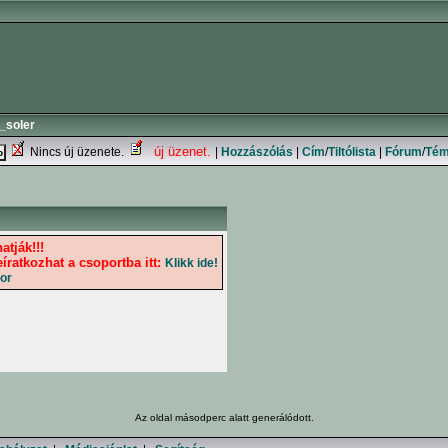
_soler
új üzenet.
Nincs új üzenete.
|
Hozzászólás
|
Cím
/
Tiltólista
|
Fórum
/
Té
atják!!!
íratkozhat a csoportba itt:
Klikk ide!
or
Az oldal
másodperc alatt generálódott.