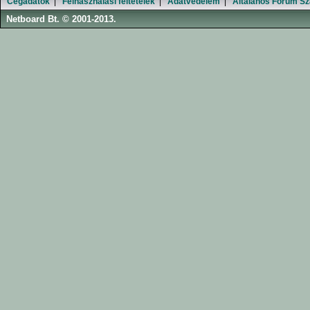
Cégadatok
|
Felhasználási feltételek
|
Adatvédelem
|
Általános Fórum Sz
Netboard Bt. © 2001-2013.