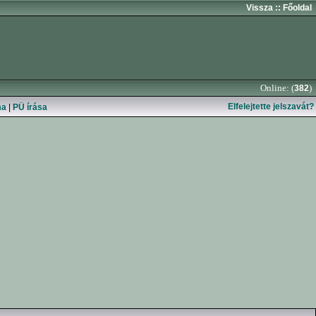
Vissza
:: Főoldal
Online: (
)
382
Elfelejtette jelszavát?
ma
|
PÜ írása