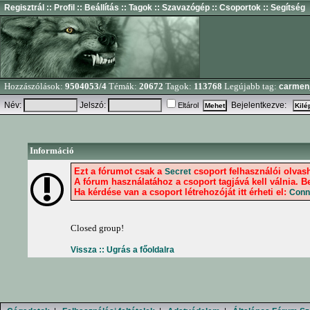
Regisztrál
:: Profil
:: Beállítás
:: Tagok
:: Szavazógép
:: Csoportok
:: Segítség
Hozzászólások:
9504053/4
Témák:
20672
Tagok:
113768
Legújabb tag:
carmen
Név:
Jelszó:
Bejelentkezve:
Eltárol
Információ
Ezt a fórumot csak a
csoport felhasználói olvash
Secret
A fórum használatához a csoport tagjává kell válnia. Be
Ha kérdése van a csoport létrehozóját itt érheti el:
Conn
Closed group!
Vissza ::
Ugrás a főoldalra