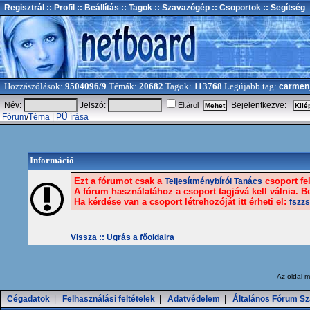
Regisztrál
:: Profil
:: Beállítás
:: Tagok
:: Szavazógép
:: Csoportok
:: Segítség
Hozzászólások:
9504096/9
Témák:
20682
Tagok:
113768
Legújabb tag:
carmen
Név:
Jelszó:
Bejelentkezve:
Eltárol
Fórum
/
Téma
|
PÜ írása
Információ
Ezt a fórumot csak a
csoport fel
Teljesítménybírói Tanács
A fórum használatához a csoport tagjává kell válnia. Be
Ha kérdése van a csoport létrehozóját itt érheti el:
fszzs
Vissza ::
Ugrás a főoldalra
Az oldal
m
Cégadatok
|
Felhasználási feltételek
|
Adatvédelem
|
Általános Fórum Sz