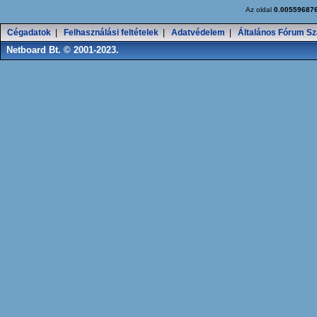
Az oldal
0.00559687
Cégadatok
|
Felhasználási feltételek
|
Adatvédelem
|
Általános Fórum Sz
Netboard Bt. © 2001-2023.