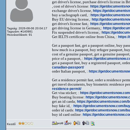
get driver's license, purchase driver's license in B
, cost of driver's license:
https://getdocumentsno
exchange driver's license,
https://getdocumentsn
buy a tachograph card, :
https://getdocumentsno
Buy EU driving license,:
http://getdocumentsnow
get driver's license fast,:
https://getdocumentsno
get driving license in Germany,:
https://getdocu
Tagság: 2026-08-06 20:04:17
Tagszám: #140981
Fix suspended driver's license,:
https://getdocum
Hozzászólások: 91
Get IELTS certificate online from China, :
https:
Get a passport fast, get a passport online, buy pass
how much is a passport, buy refugee passport, buy
cost of a genuine passport, get a genuine passport,
price of a passport, :
https://getdocumentsnow.c
get a passport fast, buy a registered passport, ord
canadian-passport/
order Italian passport, :
https://getdocumentsnow
Get a residence permit fast, order a residence per
get travel documents, buy biometric residence per
residence-permit/
Get visa sticker; :
https://getdocumentsnow.com/
Buy boating license:
https://getdocumentsnow.c
get an id carda;
https://getdocumentsnow.com/bu
buy fake id, :
https://getdocumentsnow.com/buy-
order id cards:
https://getdocumentsnow.com/buy
buy id card online:
https://getdocumentsnow.co
Kezdő