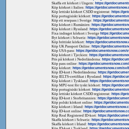
Skaffa ett körkort i Ungern:
https://getdocument
Köp körkort i Italien:
https://getdocumentsnow.co
Köp lettiskt körkort CSDD registrerat:
https://ge
Köp portugisiskt körkort:
https://getdocumentsn
Köp ett resepass i Sverige:
https://getdocuments
Köp körkort i Rumänien:
https://getdocumentsn
Köp körkort i Ryssland:
https://getdocumentsno
Fixa indraget körkort i Sverige
https://getdocum
Byt körkort i Schweiz:
https://getdocumentsnow.
Köp brittiskt körkort:
https://getdocumentsnow.c
Köp UK Passport Online:
https://getdocumentsn
Köp USA-pass:
https://getdocumentsnow.com/s
Köp körkort i Tjeckien:
https://getdocumentsno
Pris på körkort i Nederländerna:
https://getdocu
Köp pass online:
https://getdocumentsnow.com/
Köp körkort:
https://getdocumentsnow.com/sv/b
Köp ID-kort i Nederländerna:
https://getdocumen
Köp IELTS-certifikat i Ryssland:
https://getdocu
Köp körkort i Tyskland:
https://getdocumentsno
Köp MPU-test för tyskt körkort:
https://getdocu
Köp portugisiskt körkort:
https://getdocuments
Köp lettiskt körkort CSDD registrerat:
https://ge
Köp ID-kort i Storbritannien:
https://getdocumen
Köp polskt körkort online:
https://getdocuments
Köp körkort i Irland:
https://getdocumentsnow.co
Köp ID-kort online:
https://getdocumentsnow.co
Köp Real Registered ID-kort:
https://getdocumen
Skaffa körkort i Schweiz:
https://getdocumentsn
Skaffa körkort i Irland:
https://getdocumentsnow.
Köp ID-kort i Tyskland:
https://getdocumentsno