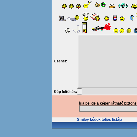
Üzenet:
Kép feltöltés:
Írja be ide a képen látható bizton
Smiley kódok teljes listája