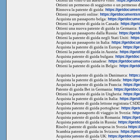
Ottieni un visto o un adesivo visto:
https://getd
Ottieni un permesso di soggiorno o un permesso 
Rinnova la patente di guida:
https://getdocument
Ottieni passaporti online:
https://getdocumentsn
Acquista un passaporto belga:
https://getdocume
Ottieni la patente di guida in Canada:
https://ge
Ottieni una nuova patente di guida in Germania:
Acquista un passaporto dalla Russia:
https://get
Ottieni la patente di guida negli Stati Uniti:
https
Acquista un passaporto in Italia:
https://getdocu
Acquista la patente di guida in Europa:
https://g
Ottieni la patente di guida in Austria:
https://get
Acquista patente di guida bulgara:
https://getdo
Acquista passaporto canadese:
https://getdocum
Ottieni la patente di guida in Belgio:
https://get
Acquista la patente di guida in Danimarca:
https
Acquista la patente di guida in Irlanda:
https://g
Acquista la patente di guida in Francia:
https://g
Patente di guida Bet in Germania:
https://getdo
Ottieni la patente di guida in Ungheria:
https://g
Acquista la patente di guida in Italia:
https://get
Acquista Patente di guida lettone registrata CSD
Acquista patente di guida portoghese:
https://ge
Acquista un passaporto di viaggio in Svezia:
http
Acquista patente di guida in Romania:
https://g
Acquista patente di guida in Russia:
https://get
Risolvi patente di guida sospesa in Svezia
https:
Scambia patente di guida in Svizzera:
https://ge
Acquista patente di guida UK:
https://getdocume