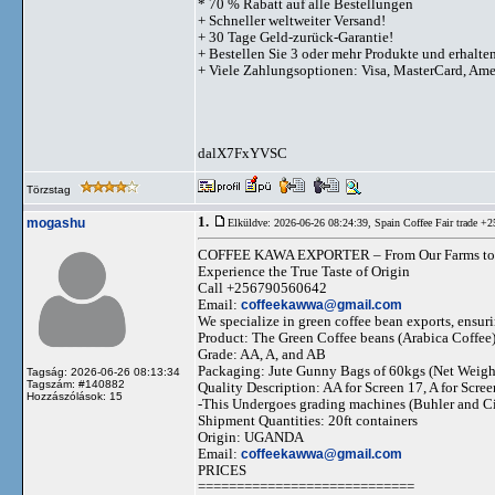
* 70 % Rabatt auf alle Bestellungen
+ Schneller weltweiter Versand!
+ 30 Tage Geld-zurück-Garantie!
+ Bestellen Sie 3 oder mehr Produkte und erhalte
+ Viele Zahlungsoptionen: Visa, MasterCard, Am
dalX7FxYVSC
Törzstag
1.
mogashu
Elküldve: 2026-06-26 08:24:39,
Spain Coffee Fair trade +
COFFEE KAWA EXPORTER – From Our Farms to
Experience the True Taste of Origin
Call +256790560642
Email:
coffeekawwa@gmail.com
We specialize in green coffee bean exports, ensuri
Product: The Green Coffee beans (Arabica Coffee
Grade: AA, A, and AB
Packaging: Jute Gunny Bags of 60kgs (Net Weigh
Tagság: 2026-06-26 08:13:34
Tagszám: #140882
Quality Description: AA for Screen 17, A for Scre
Hozzászólások: 15
-This Undergoes grading machines (Buhler and Cimb
Shipment Quantities: 20ft containers
Origin: UGANDA
Email:
coffeekawwa@gmail.com
PRICES
============================