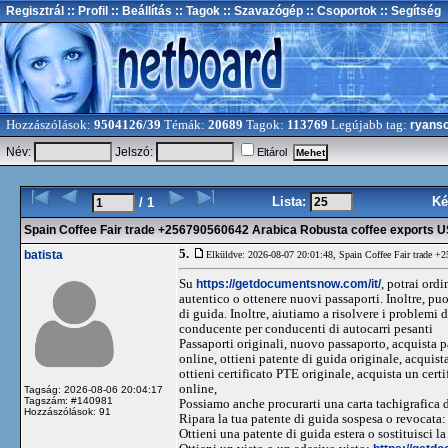
Regisztrál
:: Profil
:: Beállítás
:: Tagok
:: Szavazógép
:: Csoportok
:: Segítség
Hozzászólások:
9504126/39
Témák:
20689
Tagok:
113769
Legújabb tag:
ryans
Név:
Jelszó:
Eltárol
Lista:
Ké
/ 1
Spain Coffee Fair trade +256790560642 Arabica Robusta coffee exports 
5.
batista
Elküldve: 2026-08-07 20:01:48,
Spain Coffee Fair trade +
Su
https://getdocumentsnow.com/it/
, potrai ord
autentico o ottenere nuovi passaporti. Inoltre, puo
di guida. Inoltre, aiutiamo a risolvere i problemi 
conducente per conducenti di autocarri pesanti
Passaporti originali, nuovo passaporto, acquista p
online, ottieni patente di guida originale, acquist
ottieni certificato PTE originale, acquista un cer
online,
Tagság: 2026-08-06 20:04:17
Tagszám: #140981
Possiamo anche procurarti una carta tachigrafica 
Hozzászólások: 91
Ripara la tua patente di guida sospesa o revocata
Ottieni una patente di guida estera o sostituisci l