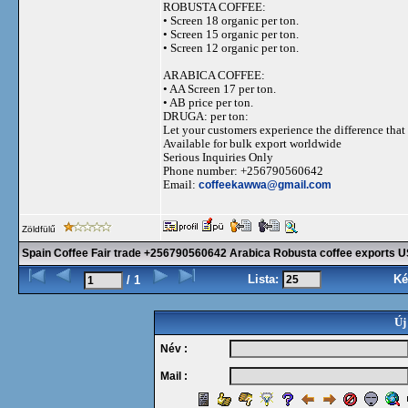
ROBUSTA COFFEE:
•⁠ ⁠Screen 18 organic per ton.
•⁠ ⁠Screen 15 organic per ton.
•⁠ ⁠Screen 12 organic per ton.
ARABICA COFFEE:
•⁠ ⁠AA Screen 17 per ton.
•⁠ ⁠AB price per ton.
DRUGA: per ton:
Let your customers experience the difference that 
Available for bulk export worldwide
Serious Inquiries Only
Phone number: +256790560642
Email:
coffeekawwa@gmail.com
Zöldfülű
Spain Coffee Fair trade +256790560642 Arabica Robusta coffee exports 
Lista:
Ké
/ 1
Új
Név :
Mail :