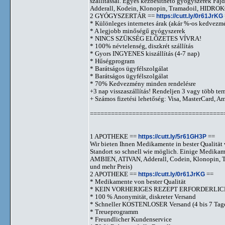
szállítással. Egyes kézbesíthető gyógyszerek 
Adderall, Kodein, Klonopin, Tramadoil, HID
2 GYÓGYSZERTÁR ==
https://cutt.ly/0r61JrKG
* Különleges internetes árak (akár %-os kedvezmé
* A legjobb minőségű gyógyszerek
* NINCS SZÜKSÉG ELŐZETES VÍVRA!
* 100% névtelenség, diszkrét szállítás
* Gyors INGYENES kiszállítás (4-7 nap)
* Hűségprogram
* Barátságos ügyfélszolgálat
* Barátságos ügyfélszolgálat
* 70% Kedvezmény minden rendelésre
+3 nap visszaszállítás! Rendeljen 3 vagy több term
+ Számos fizetési lehetőség: Visa, MasterCard, 
======================================
1 APOTHEKE ==
https://cutt.ly/5r61GH3P
==
Wir bieten Ihnen Medikamente in bester Qualität w
Standort so schnell wie möglich. Einige Medika
AMBIEN, ATIVAN, Adderall, Codein, Klonopi
und mehr Preis)
2 APOTHEKE ==
https://cutt.ly/0r61JrKG
==
* Medikamente von bester Qualität
* KEIN VORHERIGES REZEPT ERFORDERLIC
* 100 % Anonymität, diskreter Versand
* Schneller KOSTENLOSER Versand (4 bis 7 Tag
* Treueprogramm
* Freundlicher Kundenservice