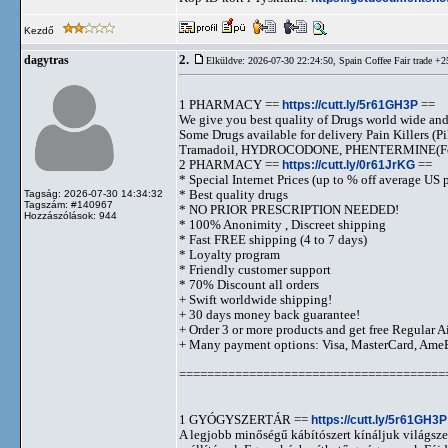
Kezdő
2.
dagytras
Elküldve: 2026-07-30 22:24:50,
Spain Coffee Fair trade +
1 PHARMACY ==
https://cutt.ly/5r61GH3P
==
We give you best quality of Drugs world wide and h
Some Drugs available for delivery Pain Killers
Tramadoil, HYDROCODONE, PHENTERMINE(For 
2 PHARMACY ==
https://cutt.ly/0r61JrKG
==
* Special Internet Prices (up to % off average US p
* Best quality drugs
Tagság: 2026-07-30 14:34:32
Tagszám: #140967
* NO PRIOR PRESCRIPTION NEEDED!
Hozzászólások: 944
* 100% Anonimity , Discreet shipping
* Fast FREE shipping (4 to 7 days)
* Loyalty program
* Friendly customer support
* 70% Discount all orders
+ Swift worldwide shipping!
+ 30 days money back guarantee!
+ Order 3 or more products and get free Regular A
+ Many payment options: Visa, MasterCard, Ame
======================================
1 GYÓGYSZERTÁR ==
https://cutt.ly/5r61GH3P
A legjobb minőségű kábítószert kínáljuk világszer