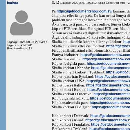
3.
batista
Elküldve: 2026-08-07 13:03:52,
Spain Coffee Fair trade +
På
https://getdocumentsnow.com/sv/
kommer du a
äkta pass eller få nya pass. Du kan också förnya dit
problem med indragna körkort eller indragna körkort
Äkta pass, nytt pass, köp pass online, förnya körkor
köp ett PTE-certifikat, få original PTE-certifikat,
Vi kan också skaffa ett digitalt färdskrivarkort elle
Åtgärda ditt indragna körkort eller indragna körk
Skaffa ett utländskt körkort eller byt körkort:
htt
Tagság: 2026-08-06 20:04:17
Tagszám: #140981
Skaffa ett visum eller visumdekal:
https://getdo
Hozzászólások: 91
Få uppehållstillstånd eller biometriskt uppehållst
Förnya körkortet:
https://getdocumentsnow.com/
Skaffa pass online:
https://getdocumentsnow.co
Köp ett belgiskt pass:
https://getdocumentsnow.
Skaffa körkort i Kanada:
https://getdocumentsno
Skaffa ett nytt körkort i Tyskland:
https://getdo
Köp ett pass från Ryssland:
https://getdocument
Skaffa körkort i USA:
https://getdocumentsnow.
Köp ett pass i Italien:
https://getdocumentsnow.c
Köp körkort i Europa:
https://getdocumentsnow.
Skaffa körkort i Österrike:
https://getdocumentsn
Köp bulgariskt körkort:
https://getdocumentsnow
Köp kanadensiskt pass:
https://getdocumentsno
Skaffa körkort i Belgien:
https://getdocumentsno
Köp körkort i Danmark:
https://getdocumentsno
Köp körkort i Irland:
https://getdocumentsnow.co
Köp körkort i Frankrike:
https://getdocumentsno
Bet körkort i Tyskland:
https://getdocumentsnow