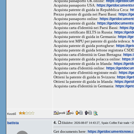
Acquista passaporto UK online:
https://getdocu
Acquista passaporto USA:
https://getdocuments
Acquista patente di guida in Repubblica Ceca:
ht
Prezzo patente di guida nei Paesi Bassi:
https://
Acquista passaporto online:
https://getdocument
Acquista patente di guida:
https://getdocumentsn
Acquista carta d'identità nei Paesi Bassi:
https://
Acquista certificato IELTS in Russia:
https://get
Acquista patente di guida in Germania:
https://g
Acquista test MPU per patente di guida tedesca:
h
Acquista patente di guida portoghese:
https://ge
Acquista patente di guida lettone registrata CSD
Acquista carta d'identità in Gran Bretagna:
https:
Acquista patente di guida polacca online:
https:
Acquista patente di guida in Irlanda:
https://get
Acquista carta d'identità online:
https://getdocu
Acquista carte d'identità registrate reali:
https://
Ottieni la patente di guida in Svizzera:
https://g
Ottieni la patente di guida in Irlanda:
https://get
Acquista carta d'identità in Germania:
https://ge
Kezdő
4.
batista
Elküldve: 2026-08-07 14:43:27,
Spain Coffee Fair trade +
Get documents here:
https://getdocumentsnow.