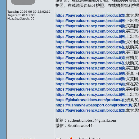
麦护照、在线购买葡萄牙护照、在线购买葡萄
护照、在线购买西班牙护照、在线购买智利护照、在线购买
Tagság: 2026-06-30 22:02:12
https://buyrealcurrency.com/product/加
;拿大居
Tagszám: #140891
Hozzászólások: 66
https://buyrealcurrency.com/product/网
;上出售
https://buyrealcurrency.com/product/购
;买美国
https://buyrealcurrency.com/product/购
;买正宗
https://buyrealcurrency.com/product/网
;上出售
https://buyrealcurrency.com/product/购
;买中国
https://buyrealcurrency.com/product/在
;线购买
https://buyrealcurrency.com/product/购
;买正版
https://buyrealcurrency.com/product/如
;何购买
https://buyrealcurrency.com/product/在
;线购买
https://buyrealcurrency.com/product/购
;买正版
https://buyrealcurrency.com/product/购
;买真正
https://buyrealcurrency.com/product/购
;买英国
https://buyrealcurrency.com/product/如
;何在
https://buyrealcurrency.com/product/购
;买中国
https://buyrealcurrency.com/product/网
;上出售
https://globaltraveldocs.com/product/在
;线购买
https://rushmynewpassport.com/product/购
;
https://buyrealcurrency.com/product/加
;拿大居
邮箱：
authenticnotes5@gmail.com
微信：Scottbowers44