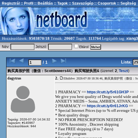
Regisztrál
:: Profil
:: Beállítás
:: Tagok
:: Szavazógép
:: Csoportok
:: Segítség
Hozzászólások:
9503870/18
Témák:
20607
Tagok:
113764
Legújabb tag:
xiang
Név:
Jelszó:
Eltárol
Lista:
/ 1
购买真假护照（微信：Scottbowers44）购买驾驶执照&
(üzenet:
2
,
Teszt
)
2.
dagytras
Elküldve: 2026-07-30 18:36:46,
购买真假护照（微信：Scot
1 PHARMACY ==
https://cutt.ly/5r61GH3P
==
We give you best quality of Drugs world wide and h
ANXIETY MEDS – Soma, AMBIEN, ATIVAN, Adde
2 PHARMACY ==
https://cutt.ly/0r61JrKG
==
* Special Internet Prices (up to % off average US p
* Best quality drugs
* NO PRIOR PRESCRIPTION NEEDED!
Tagság: 2026-07-30 14:34:32
Tagszám: #140967
* 100% Anonimity , Discreet shipping
Hozzászólások: 944
* Fast FREE shipping (4 to 7 days)
* Loyalty program