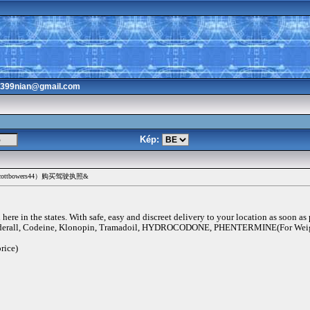
3399nian@gmail.com
Kép:
tbowers44）购买驾驶执照&
ere in the states. With safe, easy and discreet delivery to your location as soon as
rall, Codeine, Klonopin, Tramadoil, HYDROCODONE, PHENTERMINE(For Weigh
rice)