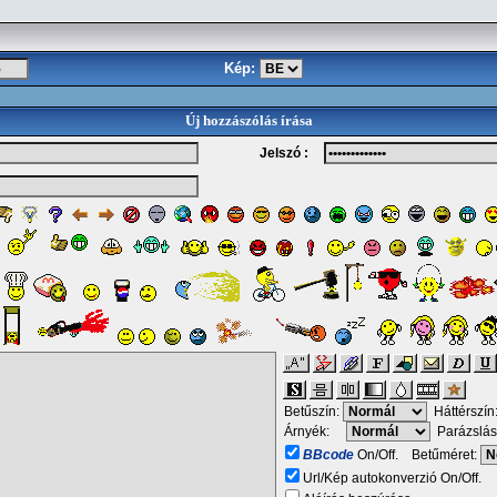
Kép:
Új hozzászólás írása
Jelszó :
Betűszín:
Háttérszín
Árnyék:
Parázslás
BBcode
On/Off. Betűméret:
Url/Kép autokonverzió On/Off.