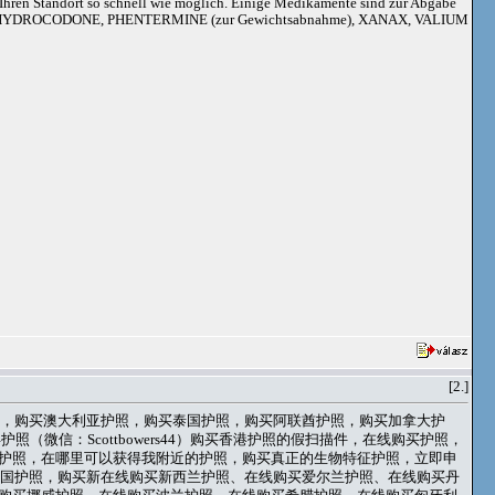
an Ihren Standort so schnell wie möglich. Einige Medikamente sind zur Abgabe
adoil, HYDROCODONE, PHENTERMINE (zur Gewichtsabnahme), XANAX, VALIUM
[2.]
本护照，购买澳大利亚护照，购买泰国护照，购买阿联酋护照，购买加拿大护
获得护照（微信：Scottbowers44）购买香港护照的假扫描件，在线购买护照，
护照，在哪里可以获得我附近的护照，购买真正的生物特征护照，立即申
购买德国护照，购买新在线购买新西兰护照、在线购买爱尔兰护照、在线购买丹