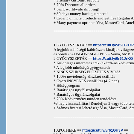
* Friendly customer support
* 70% Discount all orders
+ Swift worldwide shipping!
+ 30 days money back guarantee!
+ Order 3 or more products and get free Regular A
+ Many payment options: Visa, MasterCard, Ame
======================================
1 GYÓGYSZERTÁR ==
https://cutt.ly/5r61GH3P
A legjobb minőségű kábítószert kínáljuk világszer
és porok) SZONGONSÁGGÉPEK – Soma, AMBIEN,
2 GYÓGYSZERTÁR ==
https://cutt.ly/0r61JrKG
* Különleges internetes árak (akár %-os kedvezmé
* A legjobb minőségű gyógyszerek
* NINCS SZÜKSÉG ELŐZETES VÍVRA!
* 100% névtelenség, diszkrét szállítás
* Gyors INGYENES kiszállítás (4-7 nap)
* Hűségprogram
* Barátságos ügyfélszolgálat
* Barátságos ügyfélszolgálat
* 70% Kedvezmény minden rendelésre
+3 nap visszaszállítás! Rendeljen 3 vagy több term
+ Számos fizetési lehetőség: Visa, MasterCard, 
======================================
1 APOTHEKE ==
https://cutt.ly/5r61GH3P
==