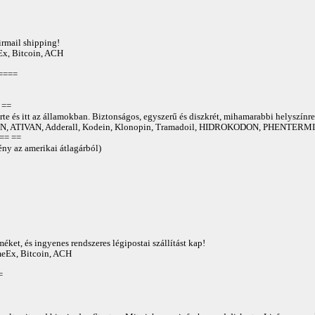
irmail shipping!
Ex, Bitcoin, ACH
====
==
te és itt az államokban. Biztonságos, egyszerű és diszkrét, mihamarabbi helyszínre
 ATIVAN, Adderall, Kodein, Klonopin, Tramadoil, HIDROKODON, PHENTERMIN
== ==
ny az amerikai átlagárból)
éket, és ingyenes rendszeres légipostai szállítást kap!
AmeEx, Bitcoin, ACH
=