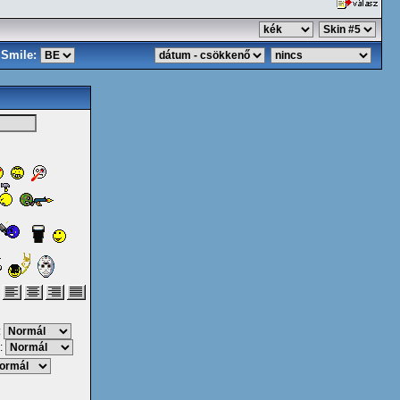
Smile:
:
: