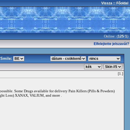
Vissza
:: Főoldal
Online: (
/
)
125
1
Elfelejtette jelszavát?
Smile:
[1.]
 possible. Some Drugs available for delivery Pain Killers (Pills & Powders)
t Loss) XANAX, VALIUM, and more .