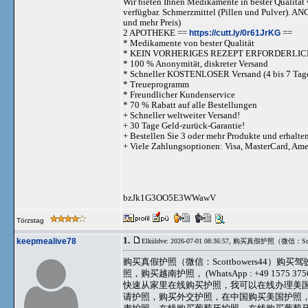
Wir bieten Ihnen Medikamente in bester Qualität w
verfügbar. Schmerzmittel (Pillen und Pulve
und mehr Preis)
2 APOTHEKE ==
https://cutt.ly/0r61JrKG
==
* Medikamente von bester Qualität
* KEIN VORHERIGES REZEPT ERFORDERLIC
* 100 % Anonymität, diskreter Versand
* Schneller KOSTENLOSER Versand (4 bis 7 Tag
* Treueprogramm
* Freundlicher Kundenservice
* 70 % Rabatt auf alle Bestellungen
+ Schneller weltweiter Versand!
+ 30 Tage Geld-zurück-Garantie!
+ Bestellen Sie 3 oder mehr Produkte und erhalte
+ Viele Zahlungsoptionen: Visa, MasterCard, Am
bzJk1G3OO5E3WWawV
Törzstag
1.
keepmealive78
Elküldve: 2026-07-01 08:36:57,
购买真假护照（微信：Scot
购买真假护照（微信：Scottbowers4
照，购买越南护照， (WhatsApp : +49 
快速从家里在线购买护照，我可以在线办理美
请护照，购买外交护照，在中国购买美国护照，在