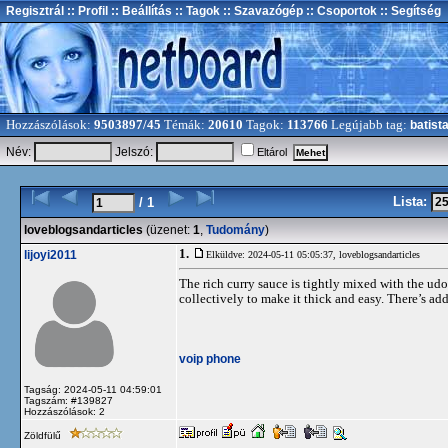
Regisztrál
:: Profil
:: Beállítás
:: Tagok
:: Szavazógép
:: Csoportok
:: Segítség
Hozzászólások:
9503897/45
Témák:
20610
Tagok:
113766
Legújabb tag:
batist
Név:
Jelszó:
Eltárol
Lista:
/ 1
loveblogsandarticles
(üzenet:
1
,
Tudomány
)
1.
lijoyi2011
Elküldve: 2024-05-11 05:05:37,
loveblogsandarticles
The rich curry sauce is tightly mixed with the udo
collectively to make it thick and easy. There’s a
voip phone
Tagság: 2024-05-11 04:59:01
Tagszám: #139827
Hozzászólások: 2
Zöldfülű