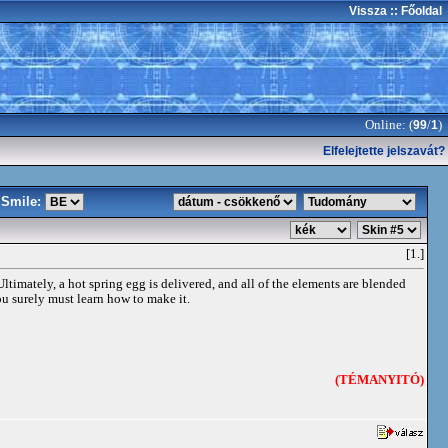
Vissza
:: Főoldal
Online: (
/
)
99
1
Elfelejtette jelszavát?
Smile:
[1.]
ltimately, a hot spring egg is delivered, and all of the elements are blended
ou surely must learn how to make it.
(TÉMANYITÓ)