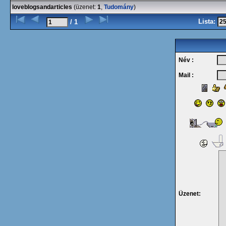
loveblogsandarticles
(üzenet:
1
,
Tudomány
)
Lista:
/ 1
Név :
Mail :
Üzenet: