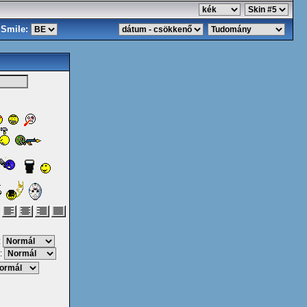
Smile:
:
: