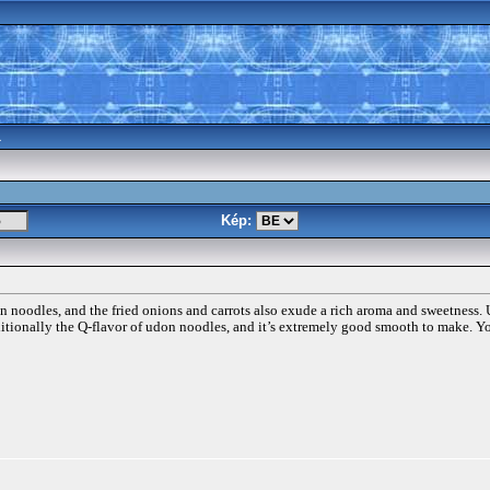
a
Kép:
n noodles, and the fried onions and carrots also exude a rich aroma and sweetness. U
dditionally the Q-flavor of udon noodles, and it’s extremely good smooth to make. Y