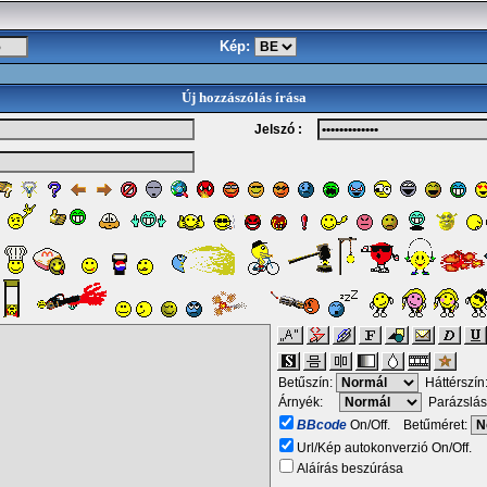
Kép:
Új hozzászólás írása
Jelszó :
Betűszín:
Háttérszín
Árnyék:
Parázslás
BBcode
On/Off. Betűméret:
Url/Kép autokonverzió On/Off.
Aláírás beszúrása