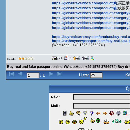
https://globaltraveldocs.com/product/购
;买正版
https://globaltraveldocs.com/product/在
;线购买
https://globaltraveldocs.com/product-category
https://globaltraveldocs.com/product-category
https://globaltraveldocs.com/product-category
https://globaltraveldocs.com/product-category
https://buyrealcurrency.com/product/buy-real-
https://rushmynewpassport.com/buy-real-usa-p
(WhatsApp : +49 1575 3756974 )
Kezdő
Buy real and fake passport online, (WhatsApp : +49 1575 3756974) Buy driv
Lista:
Ké
/ 1
Új
Név :
Mail :