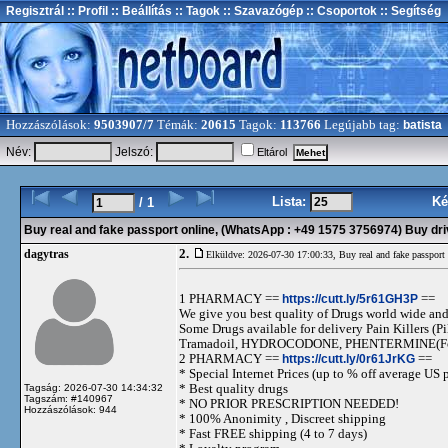
Regisztrál
:: Profil
:: Beállítás
:: Tagok
:: Szavazógép
:: Csoportok
:: Segítség
Hozzászólások:
9503907/7
Témák:
20615
Tagok:
113766
Legújabb tag:
batista
Név:
Jelszó:
Eltárol
Lista:
Ké
/ 1
Buy real and fake passport online, (WhatsApp : +49 1575 3756974) Buy driv
2.
dagytras
Elküldve: 2026-07-30 17:00:33,
Buy real and fake passpor
1 PHARMACY ==
https://cutt.ly/5r61GH3P
==
We give you best quality of Drugs world wide and h
Some Drugs available for delivery Pain Killers
Tramadoil, HYDROCODONE, PHENTERMINE(For 
2 PHARMACY ==
https://cutt.ly/0r61JrKG
==
* Special Internet Prices (up to % off average US p
* Best quality drugs
Tagság: 2026-07-30 14:34:32
Tagszám: #140967
* NO PRIOR PRESCRIPTION NEEDED!
Hozzászólások: 944
* 100% Anonimity , Discreet shipping
* Fast FREE shipping (4 to 7 days)