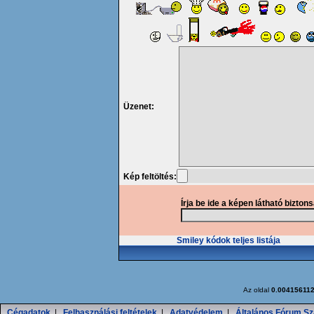
Üzenet:
Kép feltöltés:
Írja be ide a képen látható bizton
Smiley kódok teljes listája
Az oldal
0.00415611
Cégadatok
|
Felhasználási feltételek
|
Adatvédelem
|
Általános Fórum Sz