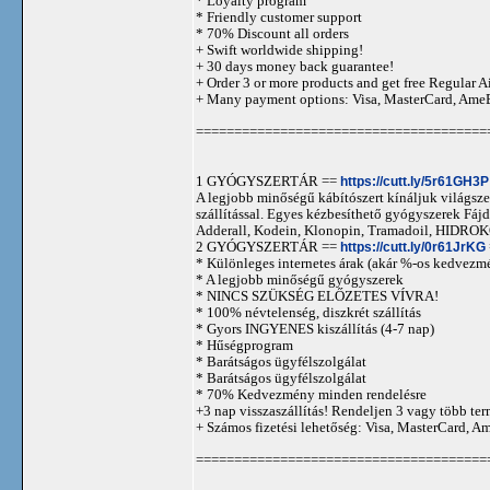
* Loyalty program
* Friendly customer support
* 70% Discount all orders
+ Swift worldwide shipping!
+ 30 days money back guarantee!
+ Order 3 or more products and get free Regular A
+ Many payment options: Visa, MasterCard, Ame
======================================
1 GYÓGYSZERTÁR ==
https://cutt.ly/5r61GH3P
A legjobb minőségű kábítószert kínáljuk világszer
szállítással. Egyes kézbesíthető gyógyszerek 
Adderall, Kodein, Klonopin, Tramadoil, HID
2 GYÓGYSZERTÁR ==
https://cutt.ly/0r61JrKG
* Különleges internetes árak (akár %-os kedvezmé
* A legjobb minőségű gyógyszerek
* NINCS SZÜKSÉG ELŐZETES VÍVRA!
* 100% névtelenség, diszkrét szállítás
* Gyors INGYENES kiszállítás (4-7 nap)
* Hűségprogram
* Barátságos ügyfélszolgálat
* Barátságos ügyfélszolgálat
* 70% Kedvezmény minden rendelésre
+3 nap visszaszállítás! Rendeljen 3 vagy több term
+ Számos fizetési lehetőség: Visa, MasterCard, 
======================================