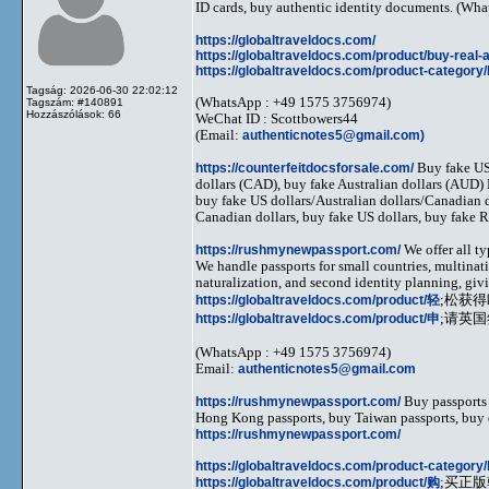
ID cards, buy authentic identity documents. (W
https://globaltraveldocs.com/
https://globaltraveldocs.com/product/buy-real-
https://globaltraveldocs.com/product-category/
Tagság: 2026-06-30 22:02:12
(WhatsApp : +49 1575 3756974)
Tagszám: #140891
Hozzászólások: 66
WeChat ID : Scottbowers44
(Email:
authenticnotes5@gmail.com
)
https://counterfeitdocsforsale.com/
Buy fake US
dollars (CAD), buy fake Australian dollars (AUD
buy fake US dollars/Australian dollars/Canadian 
Canadian dollars, buy fake US dollars, buy fak
https://rushmynewpassport.com/
We offer all ty
We handle passports for small countries, multinati
naturalization, and second identity planning, givi
https://globaltraveldocs.com/product/轻
;松获得
https://globaltraveldocs.com/product/申
;请英国
(WhatsApp : +49 1575 3756974)
Email:
authenticnotes5@gmail.com
https://rushmynewpassport.com/
Buy passports
Hong Kong passports, buy Taiwan passports, buy 
https://rushmynewpassport.com/
https://globaltraveldocs.com/product-category/b
https://globaltraveldocs.com/product/购
;买正版