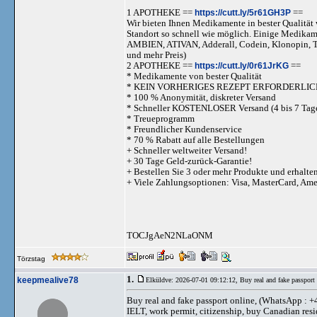
1 APOTHEKE ==
https://cutt.ly/5r61GH3P
==
Wir bieten Ihnen Medikamente in bester Qualität w
Standort so schnell wie möglich. Einige Medika
AMBIEN, ATIVAN, Adderall, Codein, Klonopi
und mehr Preis)
2 APOTHEKE ==
https://cutt.ly/0r61JrKG
==
* Medikamente von bester Qualität
* KEIN VORHERIGES REZEPT ERFORDERLIC
* 100 % Anonymität, diskreter Versand
* Schneller KOSTENLOSER Versand (4 bis 7 Tag
* Treueprogramm
* Freundlicher Kundenservice
* 70 % Rabatt auf alle Bestellungen
+ Schneller weltweiter Versand!
+ 30 Tage Geld-zurück-Garantie!
+ Bestellen Sie 3 oder mehr Produkte und erhalte
+ Viele Zahlungsoptionen: Visa, MasterCard, Am
TOCJgAeN2NLaONM
Törzstag
1.
keepmealive78
Elküldve: 2026-07-01 09:12:12,
Buy real and fake passpor
Buy real and fake passport online, (WhatsApp : +
IELT, work permit, citizenship, buy Canadian resi