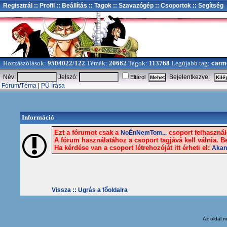
Regisztrál
:: Profil
:: Beállítás
:: Tagok
:: Szavazógép
:: Csoportok
:: Segítség
Hozzászólások:
9504022/122
Témák:
20662
Tagok:
113768
Legújabb tag:
carm
Név:
Jelszó:
Bejelentkezve:
Eltárol
Fórum
/
Téma
|
PÜ írása
Információ
Ezt a fórumot csak a
csoport felhasználó
NoÉnNemTom...
A fórum használatához a csoport tagjává kell válnia. Be
Ha kérdése van a csoport létrehozóját itt érheti el:
Akan
Vissza ::
Ugrás a főoldalra
Az oldal
m