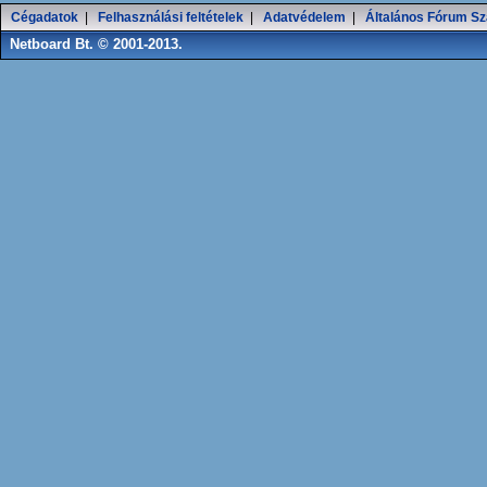
Cégadatok
|
Felhasználási feltételek
|
Adatvédelem
|
Általános Fórum Sz
Netboard Bt. © 2001-2013.