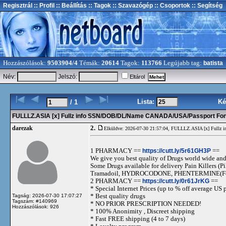
Regisztrál
:: Profil
:: Beállítás
:: Tagok
:: Szavazógép
:: Csoportok
:: Segítség
Hozzászólások:
9503904/4
Témák:
20614
Tagok:
113766
Legújabb tag:
batista
Név:
Jelszó:
Eltárol
Lista:
Ké
/ 1
FULLLZ.ASIA [x] Fullz info SSN/DOB/DL/Name CANADA/USA/Passport 
2.
darezak
Elküldve: 2026-07-30 21:57:04,
FULLLZ.ASIA [x] Full
1 PHARMACY ==
https://cutt.ly/5r61GH3P
==
We give you best quality of Drugs world wide and h
Some Drugs available for delivery Pain Killers
Tramadoil, HYDROCODONE, PHENTERMINE(For 
2 PHARMACY ==
https://cutt.ly/0r61JrKG
==
* Special Internet Prices (up to % off average US p
* Best quality drugs
Tagság: 2026-07-30 17:07:27
Tagszám: #140969
* NO PRIOR PRESCRIPTION NEEDED!
Hozzászólások: 926
* 100% Anonimity , Discreet shipping
* Fast FREE shipping (4 to 7 days)