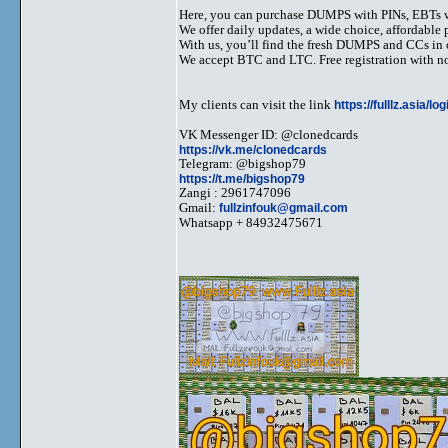
Here, you can purchase DUMPS with PINs, EBTs w
We offer daily updates, a wide choice, affordable pr
With us, you’ll find the fresh DUMPS and CCs in 
We accept BTC and LTC. Free registration with no
My clients can visit the link
https://fulllz.asia/lo
VK Messenger ID: @clonedcards
https://vk.me/clonedcards
Telegram: @bigshop79
https://t.me/bigshop79
Zangi : 2961747096
Gmail:
fullzinfouk@gmail.com
Whatsapp + 84932475671