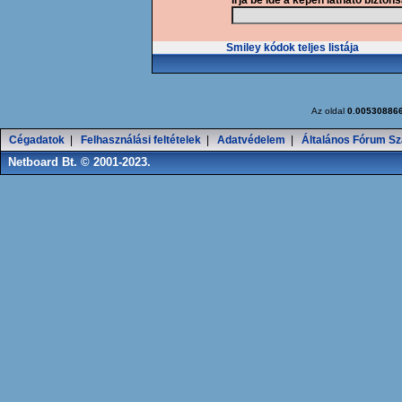
Írja be ide a képen látható bizton
Smiley kódok teljes listája
Az oldal
0.00530886
Cégadatok
|
Felhasználási feltételek
|
Adatvédelem
|
Általános Fórum Sz
Netboard Bt. © 2001-2023.