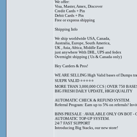
We offer:
Visa, Master, Amex, Discover
Credit Cards + Pin
Debit Cards + Pin
Free or express shipping
Shipping Info
We ship worldwide USA, Canada,
Australia, Europe, South America,
UK , Asia, Africa, Middle East
just anywhere With DHL, UPS and fedex
Overnight shipping ( Us & Canada only)
Hey Carders & Pros!
WE ARE SELLING High Valid bases of Dumps t
SUEPR VALID ⭐️⭐️⭐️⭐️⭐️
MORE THAN 3,000,000 CCS | OVER 750 BASE
BIG FRESH DAILY UPDATE, HIGH QUALITY
AUTOMATIC CHECK & REFUND SYSTEM.
Referral Program: Earn up to 5% on referrals! Invi
BINS PRESALE : AVAILABLE ONLY ON BOT - Grab 
AUTOMATIC TOP-UP SYSTEM.
24/7 FAST SUPPORT
Introducing Big Stacks, our new store!