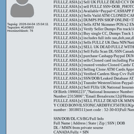
FULLLZ.ASIA [x] Sell UK FULLZ DEAD CCV DOB
FULLLZ.ASIA [x] sell FULLZ SSN+DOB_PHOTO
FULLLZ.ASIA [x] Available+Paypal+CASHAPP Fli
FULLLZ.ASIA [x] Sells Vaild ATM CLONED
FULLLZ.ASIA [x] DUMPS PIN SHOP ONLINE
FULLLZ.ASIA [x] Sells ATM Skimmer POS/x2
Tagság: 2026-04-04 15:04:11
Tagszám: #140803
FULLLZ.ASIA [x] Verify Seller Dumps Pin track1&
Hozzászólások: 76
FULLLZ.ASIA [x] Buy single CC, Dumps Track 1&2
FULLLZ.ASIA [x] includes full info ssn,dob,ssn,dl
FULLLZ.ASIA [x] Sells FULLZ UK Data NIN/Na
FULLLZ.ASIA [x] SELL UK DEAD FULLZ WITH 
FULLLZ.ASIA [x] Sell Fullz Scan DL/SSN Canad
FULLLZ.ASIA [x] purchase Cashapp/Paypal DUMPS
FULLLZ.ASIA [x] sells Cloned card including
FULLLZ.ASIA [x] trusted vendor Cloned Cards
FULLLZ.ASIA [x] Selling Clone ATM Cards Appro
FULLLZ.ASIA [x] Verified Carders Shop Cvv Fu
FULLLZ.ASIA [x] SSN/DOB/Leaked Database ATM
FULLLZ.ASIA [x] Transfer WesternUnion-Paypa
FULLLZ.ASIA [x] Sell FUllz UK National Insuran
Of Birth:19900223","National Insurance Number
Number:2315806","Email:
Benalexmc12@Hotma
FULLLZ.ASIA [x] SELL FULLZ DEAD UK MMN 
Y COED BONVILSTON|CARDIFF|CF56TR|UK|phone 
number : 30180511|sort code : 52-30-03|Full 
SSN/DOB/DL/CS/BG/Full Info
Full Name | Address | State | Zip | SSN | DOB
DL / MMN from private sourse
CANADA Fullz + SIN