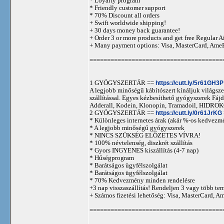
* Loyalty program
* Friendly customer support
* 70% Discount all orders
+ Swift worldwide shipping!
+ 30 days money back guarantee!
+ Order 3 or more products and get free Regular A
+ Many payment options: Visa, MasterCard, Ame
======================================
1 GYÓGYSZERTÁR ==
https://cutt.ly/5r61GH3P
A legjobb minőségű kábítószert kínáljuk világszer
szállítással. Egyes kézbesíthető gyógyszerek 
Adderall, Kodein, Klonopin, Tramadoil, HID
2 GYÓGYSZERTÁR ==
https://cutt.ly/0r61JrKG
* Különleges internetes árak (akár %-os kedvezmé
* A legjobb minőségű gyógyszerek
* NINCS SZÜKSÉG ELŐZETES VÍVRA!
* 100% névtelenség, diszkrét szállítás
* Gyors INGYENES kiszállítás (4-7 nap)
* Hűségprogram
* Barátságos ügyfélszolgálat
* Barátságos ügyfélszolgálat
* 70% Kedvezmény minden rendelésre
+3 nap visszaszállítás! Rendeljen 3 vagy több term
+ Számos fizetési lehetőség: Visa, MasterCard, 
======================================