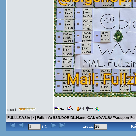
Kezdő
FULLLZ.ASIA [x] Fullz info SSN/DOB/DL/Name CANADA/USA/Passport 
Lista:
Ké
/ 1