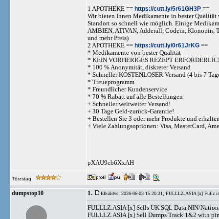
1 APOTHEKE ==
https://cutt.ly/5r61GH3P
==
Wir bieten Ihnen Medikamente in bester Qualität w
Standort so schnell wie möglich. Einige Medika
AMBIEN, ATIVAN, Adderall, Codein, Klonopi
und mehr Preis)
2 APOTHEKE ==
https://cutt.ly/0r61JrKG
==
* Medikamente von bester Qualität
* KEIN VORHERIGES REZEPT ERFORDERLIC
* 100 % Anonymität, diskreter Versand
* Schneller KOSTENLOSER Versand (4 bis 7 Tag
* Treueprogramm
* Freundlicher Kundenservice
* 70 % Rabatt auf alle Bestellungen
+ Schneller weltweiter Versand!
+ 30 Tage Geld-zurück-Garantie!
+ Bestellen Sie 3 oder mehr Produkte und erhalte
+ Viele Zahlungsoptionen: Visa, MasterCard, Am
pXAU9eb6XxAH
Törzstag
1.
dumpstop10
Elküldve: 2026-06-03 15:20:21,
FULLLZ.ASIA [x] Full
FULLLZ.ASIA [x] Sells UK SQL Data NIN/Natio
FULLLZ.ASIA [x] Sell Dumps Track 1&2 with pi