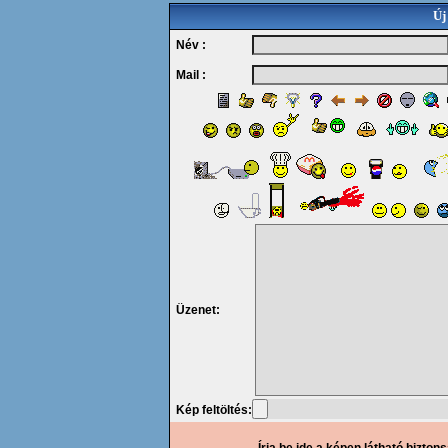
Új
Név :
Mail :
Üzenet:
Kép feltöltés: