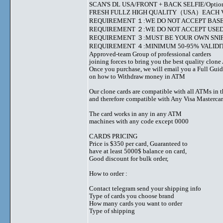
SCAN'S DL USA/FRONT + BACK SELFIE/Option to s
FRESH FULLZ HIGH QUALITY（USA）EACH V
REQUIREMENT １:WE DO NOT ACCEPT BASE
REQUIREMENT ２:WE DO NOT ACCEPT USED
REQUIREMENT ３:MUST BE YOUR OWN SNIF
REQUIREMENT ４:MINIMUM 50-95% VALIDIT
Approved-team Group of professional carders
joining forces to bring you the best quality clon
Once you purchase, we will email you a Full Gui
on how to Withdraw money in ATM
Our clone cards are compatible with all ATMs in 
and therefore compatible with Any Visa Mastercar
The card works in any in any ATM
machines with any code except 0000
CARDS PRICING
Price is $350 per card, Guaranteed to
have at least 5000$ balance on card,
Good discount for bulk order,
How to order :
Contact telegram send your shipping info
Type of cards you choose brand
How many cards you want to order
Type of shipping