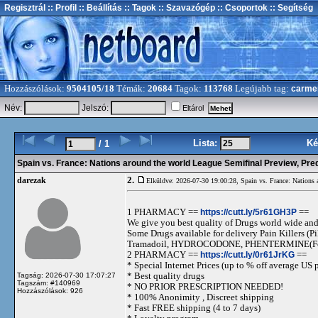
Regisztrál
:: Profil
:: Beállítás
:: Tagok
:: Szavazógép
:: Csoportok
:: Segítség
Hozzászólások:
9504105/18
Témák:
20684
Tagok:
113768
Legújabb tag:
carme
Név:
Jelszó:
Eltárol
Lista:
Ké
/ 1
Spain vs. France: Nations around the world League Semifinal Preview, Pre
2.
darezak
Elküldve: 2026-07-30 19:00:28,
Spain vs. France: Nations 
1 PHARMACY ==
https://cutt.ly/5r61GH3P
==
We give you best quality of Drugs world wide and h
Some Drugs available for delivery Pain Killers
Tramadoil, HYDROCODONE, PHENTERMINE(For 
2 PHARMACY ==
https://cutt.ly/0r61JrKG
==
* Special Internet Prices (up to % off average US p
* Best quality drugs
Tagság: 2026-07-30 17:07:27
Tagszám: #140969
* NO PRIOR PRESCRIPTION NEEDED!
Hozzászólások: 926
* 100% Anonimity , Discreet shipping
* Fast FREE shipping (4 to 7 days)