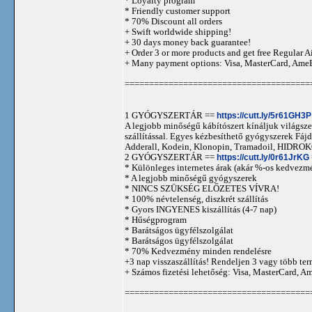
* Loyalty program
* Friendly customer support
* 70% Discount all orders
+ Swift worldwide shipping!
+ 30 days money back guarantee!
+ Order 3 or more products and get free Regular A
+ Many payment options: Visa, MasterCard, Ame
======================================
1 GYÓGYSZERTÁR ==
https://cutt.ly/5r61GH3P
A legjobb minőségű kábítószert kínáljuk világszer
szállítással. Egyes kézbesíthető gyógyszerek 
Adderall, Kodein, Klonopin, Tramadoil, HID
2 GYÓGYSZERTÁR ==
https://cutt.ly/0r61JrKG
* Különleges internetes árak (akár %-os kedvezmé
* A legjobb minőségű gyógyszerek
* NINCS SZÜKSÉG ELŐZETES VÍVRA!
* 100% névtelenség, diszkrét szállítás
* Gyors INGYENES kiszállítás (4-7 nap)
* Hűségprogram
* Barátságos ügyfélszolgálat
* Barátságos ügyfélszolgálat
* 70% Kedvezmény minden rendelésre
+3 nap visszaszállítás! Rendeljen 3 vagy több term
+ Számos fizetési lehetőség: Visa, MasterCard, 
======================================