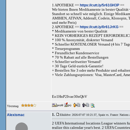
1 APOTHEKE ==
https://cutt.ly/5r61GH3P
==
Wir bieten Ihnen Medikamente in bester Qualität w
Standort so schnell wie möglich. Einige Medika
AMBIEN, ATIVAN, Adderall, Codein, Klonopi
und mehr Preis)
2 APOTHEKE ==
https://cutt.ly/0r61JrKG
==
* Medikamente von bester Qualität
* KEIN VORHERIGES REZEPT ERFORDERLIC
* 100 % Anonymität, diskreter Versand
* Schneller KOSTENLOSER Versand (4 bis 7 Tag
* Treueprogramm
* Freundlicher Kundenservice
* 70 % Rabatt auf alle Bestellungen
+ Schneller weltweiter Versand!
+ 30 Tage Geld-zurück-Garantie!
+ Bestellen Sie 3 oder mehr Produkte und erhalte
+ Viele Zahlungsoptionen: Visa, MasterCard, Am
Eo1HnP2Ivae30nQbV
Törzstag
1.
Alexismac
Elküldve: 2026-07-07 10:21:37,
Spain vs. France: Nations 
2 UEFA International locations League winners ful
realize this calendar year's best. 2 UEFA Countri