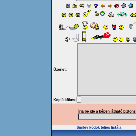
Üzenet:
Kép feltöltés:
Írja be ide a képen látható bizton
Smiley kódok teljes listája