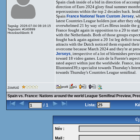
Spain clash inside of a bid in direction of accom
direction of Euro 2024 glory final summer months
repercussions within the top 2 decades back. Ins
Spain
France National Team Custom Jersey
, w
latest Countries League holders just after they e
overwhelmed 21 by way of Les Bleus inside the g
Tagság: 2026-07-04 08:16:15
Tagszám: #140899
France fought again in opposition to a 20 to start 
Hozzászólások: 8
with the Netherlands. Both of those groups expecte
fought back again against a 20 1st leg deficit tow
attracts with the Dutch noticed them expand their
overcome because March 2024 and they're at presen
Jerseys
, irrespective of a lot of blemishes previ
toward 18 video games. Luis de la Fuente's aspect
rated aspect within just the worldwide. France, insp
Illustrated39;s specialist towards Thursday's Inter
towards Thursday's Countries League semifinal.
Zöldfülű
Spain vs. France: Nations around the world League Semifinal Preview, Pre
Lista:
Ké
/ 1
Új
Név :
Mail :