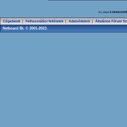
Az oldal
0.00441193
Cégadatok
|
Felhasználási feltételek
|
Adatvédelem
|
Általános Fórum Sz
Netboard Bt. © 2001-2023.