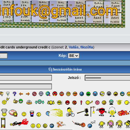
dit cards underground credit c
(üzenet:
2
,
Vallás, filozófia
)
Kép:
Új hozzászólás írása
Jelszó :