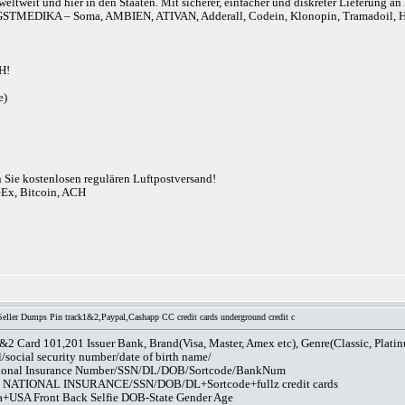
eltweit und hier in den Staaten. Mit sicherer, einfacher und diskreter Lieferung 
r). ANGSTMEDIKA – Soma, AMBIEN, ATIVAN, Adderall, Codein, Klonopin, Tram
H!
e)
n Sie kostenlosen regulären Luftpostversand!
eEx, Bitcoin, ACH
ller Dumps Pin track1&2,Paypal,Cashapp CC credit cards underground credit c
 Card 101,201 Issuer Bank, Brand(Visa, Master, Amex etc), Genre(Classic, Plati
/social security number/date of birth name/
tional Insurance Number/SSN/DL/DOB/Sortcode/BankNum
NATIONAL INSURANCE/SSN/DOB/DL+Sortcode+fullz credit cards
a+USA Front Back Selfie DOB-State Gender Age