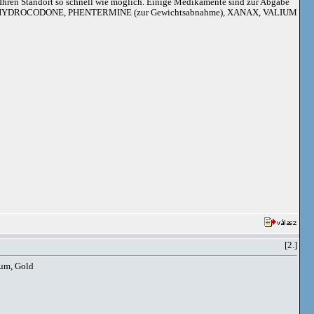
an Ihren Standort so schnell wie möglich. Einige Medikamente sind zur Abgabe
adoil, HYDROCODONE, PHENTERMINE (zur Gewichtsabnahme), XANAX, VALIUM
[2.]
num, Gold