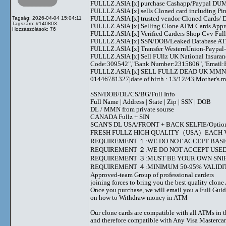
FULLLZ.ASIA [x] purchase Cashapp/Paypal DUMPS
FULLLZ.ASIA [x] sells Cloned card including
FULLLZ.ASIA [x] trusted vendor Cloned Cards
Tagság: 2026-04-04 15:04:11
Tagszám: #140803
FULLLZ.ASIA [x] Selling Clone ATM Cards Appro
Hozzászólások: 76
FULLLZ.ASIA [x] Verified Carders Shop Cvv Fu
FULLLZ.ASIA [x] SSN/DOB/Leaked Database ATM
FULLLZ.ASIA [x] Transfer WesternUnion-Paypa
FULLLZ.ASIA [x] Sell FUllz UK National Insuran
Code:309542","Bank Number:2315806","Email:
FULLLZ.ASIA [x] SELL FULLZ DEAD UK MMN 
01446781327|date of birth : 13/12/43|Mother's
SSN/DOB/DL/CS/BG/Full Info
Full Name | Address | State | Zip | SSN | DOB
DL / MMN from private sourse
CANADA Fullz + SIN
SCAN'S DL USA/FRONT + BACK SELFIE/Option to s
FRESH FULLZ HIGH QUALITY（USA）EACH V
REQUIREMENT １:WE DO NOT ACCEPT BASE
REQUIREMENT ２:WE DO NOT ACCEPT USED
REQUIREMENT ３:MUST BE YOUR OWN SNIF
REQUIREMENT ４:MINIMUM 50-95% VALIDIT
Approved-team Group of professional carders
joining forces to bring you the best quality clon
Once you purchase, we will email you a Full Gui
on how to Withdraw money in ATM
Our clone cards are compatible with all ATMs in 
and therefore compatible with Any Visa Mastercar