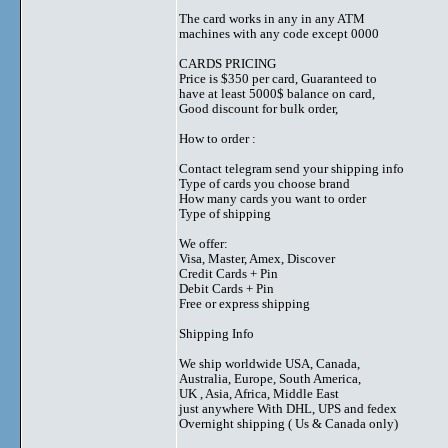
The card works in any in any ATM
machines with any code except 0000
CARDS PRICING
Price is $350 per card, Guaranteed to
have at least 5000$ balance on card,
Good discount for bulk order,
How to order :
Contact telegram send your shipping info
Type of cards you choose brand
How many cards you want to order
Type of shipping
We offer:
Visa, Master, Amex, Discover
Credit Cards + Pin
Debit Cards + Pin
Free or express shipping
Shipping Info
We ship worldwide USA, Canada,
Australia, Europe, South America,
UK , Asia, Africa, Middle East
just anywhere With DHL, UPS and fedex
Overnight shipping ( Us & Canada only)