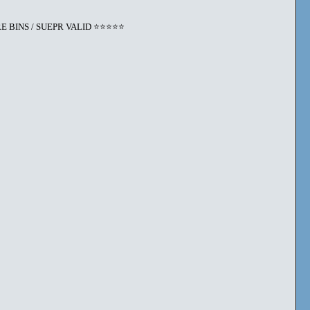
 BINS / SUEPR VALID ⭐️⭐️⭐️⭐️⭐️