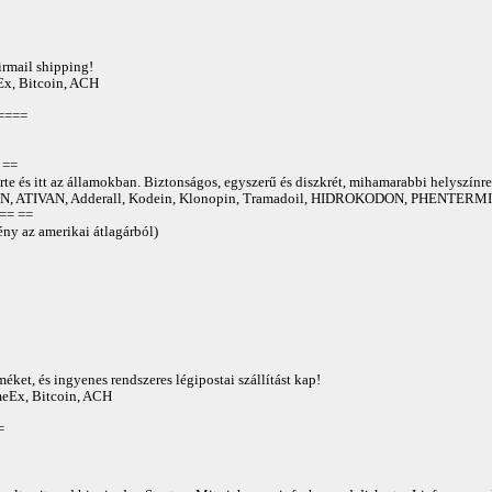
irmail shipping!
Ex, Bitcoin, ACH
====
==
te és itt az államokban. Biztonságos, egyszerű és diszkrét, mihamarabbi helyszínre
 ATIVAN, Adderall, Kodein, Klonopin, Tramadoil, HIDROKODON, PHENTERMIN
== ==
ny az amerikai átlagárból)
éket, és ingyenes rendszeres légipostai szállítást kap!
AmeEx, Bitcoin, ACH
=