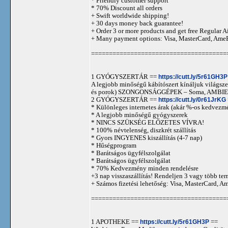
* Friendly customer support
* 70% Discount all orders
+ Swift worldwide shipping!
+ 30 days money back guarantee!
+ Order 3 or more products and get free Regular A
+ Many payment options: Visa, MasterCard, Ame
======================================
1 GYÓGYSZERTÁR ==
https://cutt.ly/5r61GH3P
A legjobb minőségű kábítószert kínáljuk világszer
és porok) SZONGONSÁGGÉPEK – Soma, AMBIEN,
2 GYÓGYSZERTÁR ==
https://cutt.ly/0r61JrKG
* Különleges internetes árak (akár %-os kedvezmé
* A legjobb minőségű gyógyszerek
* NINCS SZÜKSÉG ELŐZETES VÍVRA!
* 100% névtelenség, diszkrét szállítás
* Gyors INGYENES kiszállítás (4-7 nap)
* Hűségprogram
* Barátságos ügyfélszolgálat
* Barátságos ügyfélszolgálat
* 70% Kedvezmény minden rendelésre
+3 nap visszaszállítás! Rendeljen 3 vagy több term
+ Számos fizetési lehetőség: Visa, MasterCard, 
======================================
1 APOTHEKE ==
https://cutt.ly/5r61GH3P
==