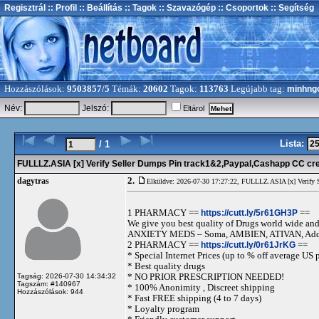
Regisztrál
:: Profil
:: Beállítás
:: Tagok
:: Szavazógép
:: Csoportok
:: Segítség
Hozzászólások:
9503857/5
Témák:
20602
Tagok:
113763
Legújabb tag:
minhng
Név:
Jelszó:
Eltárol
Lista:
/ 1
FULLLZ.ASIA [x] Verify Seller Dumps Pin track1&2,Paypal,Cashapp CC cre
2.
dagytras
Elküldve: 2026-07-30 17:27:22,
FULLLZ.ASIA [x] Verify Se
1 PHARMACY ==
https://cutt.ly/5r61GH3P
==
We give you best quality of Drugs world wide and h
ANXIETY MEDS – Soma, AMBIEN, ATIVAN, Adde
2 PHARMACY ==
https://cutt.ly/0r61JrKG
==
* Special Internet Prices (up to % off average US p
* Best quality drugs
* NO PRIOR PRESCRIPTION NEEDED!
Tagság: 2026-07-30 14:34:32
Tagszám: #140967
* 100% Anonimity , Discreet shipping
Hozzászólások: 944
* Fast FREE shipping (4 to 7 days)
* Loyalty program