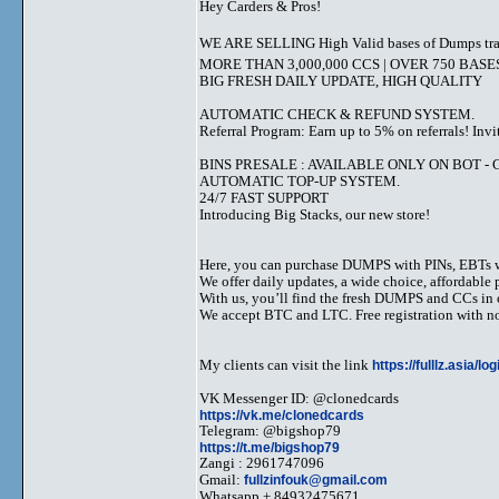
Hey Carders & Pros!
WE ARE SELLING High Valid bases of Dumps tr
MORE THAN 3,000,000 CCS | OVER 750 BASE
BIG FRESH DAILY UPDATE, HIGH QUALITY
AUTOMATIC CHECK & REFUND SYSTEM.
Referral Program: Earn up to 5% on referrals! Invi
BINS PRESALE : AVAILABLE ONLY ON BOT - Grab 
AUTOMATIC TOP-UP SYSTEM.
24/7 FAST SUPPORT
Introducing Big Stacks, our new store!
Here, you can purchase DUMPS with PINs, EBTs w
We offer daily updates, a wide choice, affordable pr
With us, you’ll find the fresh DUMPS and CCs in 
We accept BTC and LTC. Free registration with no
My clients can visit the link
https://fulllz.asia/lo
VK Messenger ID: @clonedcards
https://vk.me/clonedcards
Telegram: @bigshop79
https://t.me/bigshop79
Zangi : 2961747096
Gmail:
fullzinfouk@gmail.com
Whatsapp + 84932475671