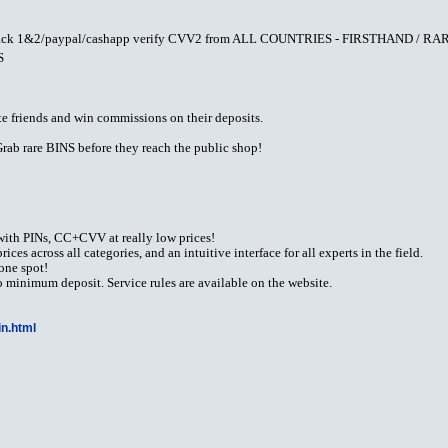
ack 1&2/paypal/cashapp verify CVV2 from ALL COUNTRIES - FIRSTHAND / RARE
S
te friends and win commissions on their deposits.
rare BINS before they reach the public shop!
ith PINs, CC+CVV at really low prices!
ices across all categories, and an intuitive interface for all experts in the field.
one spot!
 minimum deposit. Service rules are available on the website.
gin.html