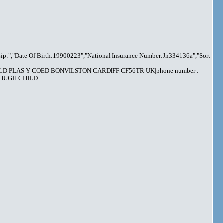
ip:","Date Of Birth:19900223","National Insurance Number:Jn334136a","Sort
ILD|PLAS Y COED BONVILSTON|CARDIFF|CF56TR|UK|phone number :
 : HUGH CHILD