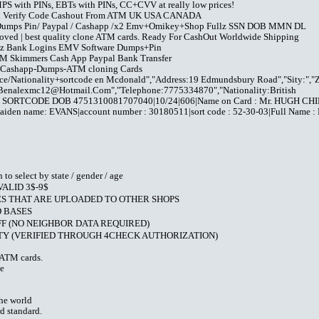
 with PINs, EBTs with PINs, CC+CVV at really low prices!
 Pin Verify Code Cashout From ATM UK USA CANADA
/ Dumps Pin/ Paypal / Cashapp /x2 Emv+Omikey+Shop Fullz SSN DOB MMN DL
ved | best quality clone ATM cards. Ready For CashOut Worldwide Shipping
llz Bank Logins EMV Software Dumps+Pin
 Skimmers Cash App Paypal Bank Transfer
l-Cashapp-Dumps-ATM cloning Cards
ce/Nationality+sortcode en Mcdonald","Address:19 Edmundsbury Road","Sity:","Z
Benalexmc12@Hotmail.Com
","Telephone:7775334870","Nationality:British
SORTCODE DOB 4751310081707040|10/24|606|Name on Card : Mr. HUGH CH
 maiden name: EVANS|account number : 30180511|sort code : 52-30-03|Full Name
elect by state / gender / age
ALID 3$-9$
S THAT ARE UPLOADED TO OTHER SHOPS
 BASES
F (NO NEIGHBOR DATA REQUIRED)
Y (VERIFIED THROUGH 4CHECK AUTHORIZATION)
e ATM cards.
de
the world
d standard.