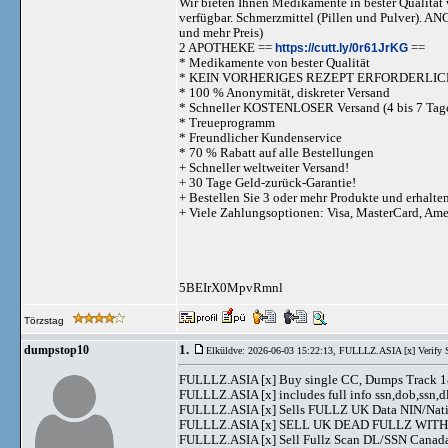
Wir bieten Ihnen Medikamente in bester Qualität w
verfügbar. Schmerzmittel (Pillen und Pulve
und mehr Preis)
2 APOTHEKE ==
https://cutt.ly/0r61JrKG
==
* Medikamente von bester Qualität
* KEIN VORHERIGES REZEPT ERFORDERLIC
* 100 % Anonymität, diskreter Versand
* Schneller KOSTENLOSER Versand (4 bis 7 Tag
* Treueprogramm
* Freundlicher Kundenservice
* 70 % Rabatt auf alle Bestellungen
+ Schneller weltweiter Versand!
+ 30 Tage Geld-zurück-Garantie!
+ Bestellen Sie 3 oder mehr Produkte und erhalte
+ Viele Zahlungsoptionen: Visa, MasterCard, Am
5BEIrX0MpvRmnl
Törzstag
1.
dumpstop10
Elküldve: 2026-06-03 15:22:13,
FULLLZ.ASIA [x] Verify Se
FULLLZ.ASIA [x] Buy single CC, Dumps Track 1&2
FULLLZ.ASIA [x] includes full info ssn,dob,ssn,dl
FULLLZ.ASIA [x] Sells FULLZ UK Data NIN/Na
FULLLZ.ASIA [x] SELL UK DEAD FULLZ WITH 
FULLLZ.ASIA [x] Sell Fullz Scan DL/SSN Canad