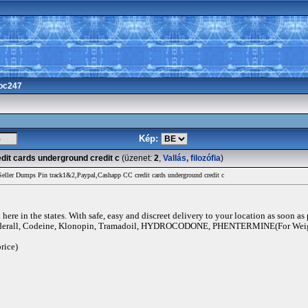
oc247
Kép:
dit cards underground credit c
(üzenet:
2
,
Vallás, filozófia
)
ller Dumps Pin track1&2,Paypal,Cashapp CC credit cards underground credit c
ere in the states. With safe, easy and discreet delivery to your location as soon as
rall, Codeine, Klonopin, Tramadoil, HYDROCODONE, PHENTERMINE(For Weigh
rice)