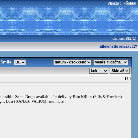
Vissza
:: Főoldal
Online: (
/
)
92
1
Elfelejtette jelszavát?
Smile:
[1.]
 possible. Some Drugs available for delivery Pain Killers (Pills & Powders)
t Loss) XANAX, VALIUM, and more .