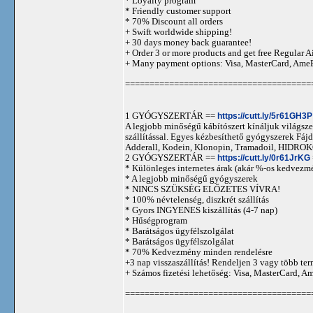
* Loyalty program
* Friendly customer support
* 70% Discount all orders
+ Swift worldwide shipping!
+ 30 days money back guarantee!
+ Order 3 or more products and get free Regular A
+ Many payment options: Visa, MasterCard, Ame
======================================
1 GYÓGYSZERTÁR ==
https://cutt.ly/5r61GH3P
A legjobb minőségű kábítószert kínáljuk világszer
szállítással. Egyes kézbesíthető gyógyszerek 
Adderall, Kodein, Klonopin, Tramadoil, HID
2 GYÓGYSZERTÁR ==
https://cutt.ly/0r61JrKG
* Különleges internetes árak (akár %-os kedvezmé
* A legjobb minőségű gyógyszerek
* NINCS SZÜKSÉG ELŐZETES VÍVRA!
* 100% névtelenség, diszkrét szállítás
* Gyors INGYENES kiszállítás (4-7 nap)
* Hűségprogram
* Barátságos ügyfélszolgálat
* Barátságos ügyfélszolgálat
* 70% Kedvezmény minden rendelésre
+3 nap visszaszállítás! Rendeljen 3 vagy több term
+ Számos fizetési lehetőség: Visa, MasterCard, 
======================================