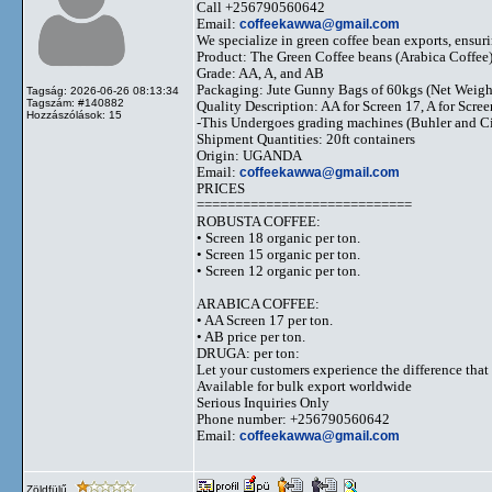
Call +256790560642
Email:
coffeekawwa@gmail.com
We specialize in green coffee bean exports, ensuri
Product: The Green Coffee beans (Arabica Coffee
Grade: AA, A, and AB
Packaging: Jute Gunny Bags of 60kgs (Net Weigh
Tagság: 2026-06-26 08:13:34
Tagszám: #140882
Quality Description: AA for Screen 17, A for Scre
Hozzászólások: 15
-This Undergoes grading machines (Buhler and Cimb
Shipment Quantities: 20ft containers
Origin: UGANDA
Email:
coffeekawwa@gmail.com
PRICES
============================
ROBUSTA COFFEE:
•⁠ ⁠Screen 18 organic per ton.
•⁠ ⁠Screen 15 organic per ton.
•⁠ ⁠Screen 12 organic per ton.
ARABICA COFFEE:
•⁠ ⁠AA Screen 17 per ton.
•⁠ ⁠AB price per ton.
DRUGA: per ton:
Let your customers experience the difference that 
Available for bulk export worldwide
Serious Inquiries Only
Phone number: +256790560642
Email:
coffeekawwa@gmail.com
Zöldfülű