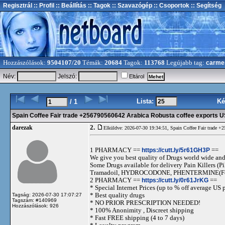
Regisztrál
:: Profil
:: Beállítás
:: Tagok
:: Szavazógép
:: Csoportok
:: Segítség
Hozzászólások:
9504107/20
Témák:
20684
Tagok:
113768
Legújabb tag:
carme
Név:
Jelszó:
Eltárol
Lista:
Ké
/ 1
Spain Coffee Fair trade +256790560642 Arabica Robusta coffee exports 
2.
darezak
Elküldve: 2026-07-30 19:34:51,
Spain Coffee Fair trade +
1 PHARMACY ==
https://cutt.ly/5r61GH3P
==
We give you best quality of Drugs world wide and h
Some Drugs available for delivery Pain Killers
Tramadoil, HYDROCODONE, PHENTERMINE(For 
2 PHARMACY ==
https://cutt.ly/0r61JrKG
==
* Special Internet Prices (up to % off average US p
* Best quality drugs
Tagság: 2026-07-30 17:07:27
Tagszám: #140969
* NO PRIOR PRESCRIPTION NEEDED!
Hozzászólások: 926
* 100% Anonimity , Discreet shipping
* Fast FREE shipping (4 to 7 days)