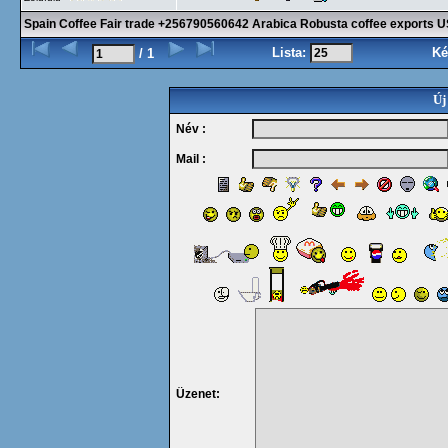
Spain Coffee Fair trade +256790560642 Arabica Robusta coffee exports 
Lista:
Ké
/ 1
Új
Név :
Mail :
Üzenet: