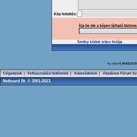
Kép feltöltés:
Írja be ide a képen látható bizton
Smiley kódok teljes listája
Az oldal
0.00422310
Cégadatok
|
Felhasználási feltételek
|
Adatvédelem
|
Általános Fórum Sz
Netboard Bt. © 2001-2023.