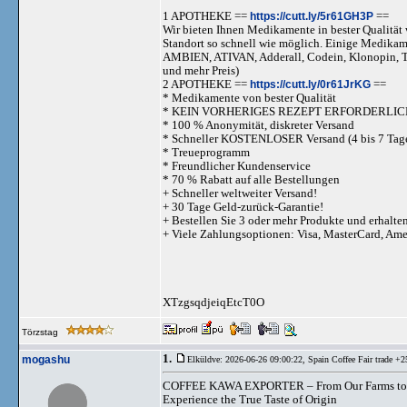
1 APOTHEKE ==
https://cutt.ly/5r61GH3P
==
Wir bieten Ihnen Medikamente in bester Qualität w
Standort so schnell wie möglich. Einige Medika
AMBIEN, ATIVAN, Adderall, Codein, Klonopi
und mehr Preis)
2 APOTHEKE ==
https://cutt.ly/0r61JrKG
==
* Medikamente von bester Qualität
* KEIN VORHERIGES REZEPT ERFORDERLIC
* 100 % Anonymität, diskreter Versand
* Schneller KOSTENLOSER Versand (4 bis 7 Tag
* Treueprogramm
* Freundlicher Kundenservice
* 70 % Rabatt auf alle Bestellungen
+ Schneller weltweiter Versand!
+ 30 Tage Geld-zurück-Garantie!
+ Bestellen Sie 3 oder mehr Produkte und erhalte
+ Viele Zahlungsoptionen: Visa, MasterCard, Am
XTzgsqdjeiqEtcT0O
Törzstag
1.
mogashu
Elküldve: 2026-06-26 09:00:22,
Spain Coffee Fair trade +
COFFEE KAWA EXPORTER – From Our Farms to
Experience the True Taste of Origin