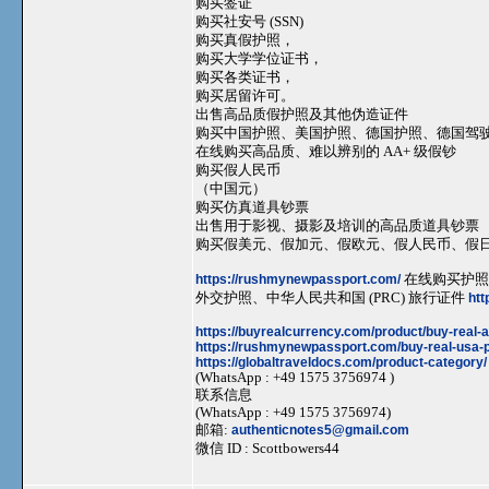
购买签证
购买社安号 (SSN)
购买真假护照，
购买大学学位证书，
购买各类证书，
购买居留许可。
出售高品质假护照及其他伪造证件
购买中国护照、美国护照、德国护照、德国驾
在线购买高品质、难以辨别的 AA+ 级假钞
购买假人民币
（中国元）
购买仿真道具钞票
出售用于影视、摄影及培训的高品质道具钞票
购买假美元、假加元、假欧元、假人民币、假
https://rushmynewpassport.com/
在线购买护照
外交护照、中华人民共和国 (PRC) 旅行证件
htt
https://buyrealcurrency.com/product/buy-real-
https://rushmynewpassport.com/buy-real-usa-p
https://globaltraveldocs.com/product-category/
(WhatsApp : +49 1575 3756974 )
联系信息
(WhatsApp : +49 1575 3756974)
邮箱:
authenticnotes5@gmail.com
微信 ID : Scottbowers44