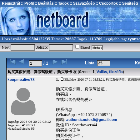
Regisztrál
:: Profil
:: Beállítás
:: Tagok
:: Szavazógép
:: Csoportok
:: Segítség
Hozzászólások:
9504122/35
Témák:
20687
Tagok:
113769
Legújabb tag:
ryans
Név:
Jelszó:
Eltárol
Lista:
Ké
/ 1
购买真假护照、真假驾驶证， 购买绿卡 在
(üzenet:
1
,
Vallás, filozófia
)
1.
keepmealive78
Elküldve: 2026-07-01 08:53:21,
购买真假护照、真假驾驶
购买真假护照、真假驾驶证，
购买绿卡
在线出售合规驾驶证
联系信息
(WhatsApp : +49 1575 3756974)
邮箱:
authenticnotes5@gmail.com
Tagság: 2026-06-30 22:02:12
微信 ID : Scottbowers44
Tagszám: #140891
Hozzászólások: 66
购买身份证件
购买外交证件，