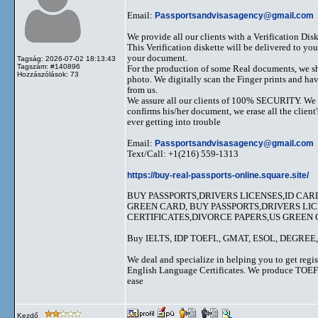
Email:
Passportsandvisasagency@gmail.com
We provide all our clients with a Verification Disk
This Verification diskette will be delivered to yo
your document.
Tagság: 2026-07-02 18:13:43
Tagszám: #140896
For the production of some Real documents, we sh
Hozzászólások: 73
photo. We digitally scan the Finger prints and ha
from us.
We assure all our clients of 100% SECURITY. We kee
confirms his/her document, we erase all the clien
ever getting into trouble
Email:
Passportsandvisasagency@gmail.com
Text/Call: +1(216) 559-1313
https://buy-real-passports-online.square.site/
BUY PASSPORTS,DRIVERS LICENSES,ID CAR
GREEN CARD, BUY PASSPORTS,DRIVERS LIC
CERTIFICATES,DIVORCE PAPERS,US GREEN
Buy IELTS, IDP TOEFL, GMAT, ESOL, DEGRE
We deal and specialize in helping you to get
English Language Certificates. We produce T
ease
Kezdő