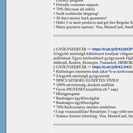
* Loyalty program
* Friendly customer support
* 70% Discount all orders
+ Swift worldwide shipping!
+ 30 days money back guarantee!
+ Order 3 or more products and get free Regular A
+ Many payment options: Visa, MasterCard, Ame
======================================
1 GYÓGYSZERTÁR ==
https://cutt.ly/5r61GH3P
A legjobb minőségű kábítószert kínáljuk világszer
szállítással. Egyes kézbesíthető gyógyszerek 
Adderall, Kodein, Klonopin, Tramadoil, HID
2 GYÓGYSZERTÁR ==
https://cutt.ly/0r61JrKG
* Különleges internetes árak (akár %-os kedvezmé
* A legjobb minőségű gyógyszerek
* NINCS SZÜKSÉG ELŐZETES VÍVRA!
* 100% névtelenség, diszkrét szállítás
* Gyors INGYENES kiszállítás (4-7 nap)
* Hűségprogram
* Barátságos ügyfélszolgálat
* Barátságos ügyfélszolgálat
* 70% Kedvezmény minden rendelésre
+3 nap visszaszállítás! Rendeljen 3 vagy több term
+ Számos fizetési lehetőség: Visa, MasterCard, 
======================================