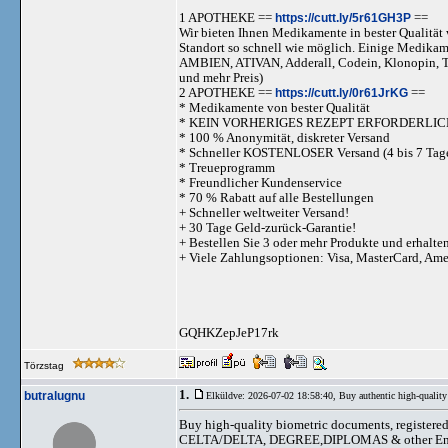
1 APOTHEKE ==
https://cutt.ly/5r61GH3P
==
Wir bieten Ihnen Medikamente in bester Qualität w
Standort so schnell wie möglich. Einige Medika
AMBIEN, ATIVAN, Adderall, Codein, Klonopi
und mehr Preis)
2 APOTHEKE ==
https://cutt.ly/0r61JrKG
==
* Medikamente von bester Qualität
* KEIN VORHERIGES REZEPT ERFORDERLIC
* 100 % Anonymität, diskreter Versand
* Schneller KOSTENLOSER Versand (4 bis 7 Tag
* Treueprogramm
* Freundlicher Kundenservice
* 70 % Rabatt auf alle Bestellungen
+ Schneller weltweiter Versand!
+ 30 Tage Geld-zurück-Garantie!
+ Bestellen Sie 3 oder mehr Produkte und erhalte
+ Viele Zahlungsoptionen: Visa, MasterCard, Am
GQHKZepJeP17rk
Törzstag
1.
butralugnu
Elküldve: 2026-07-02 18:58:40,
Buy authentic high-quality 
Buy high-quality biometric documents, regis
CELTA/DELTA, DEGREE,DIPLOMAS & other Engli