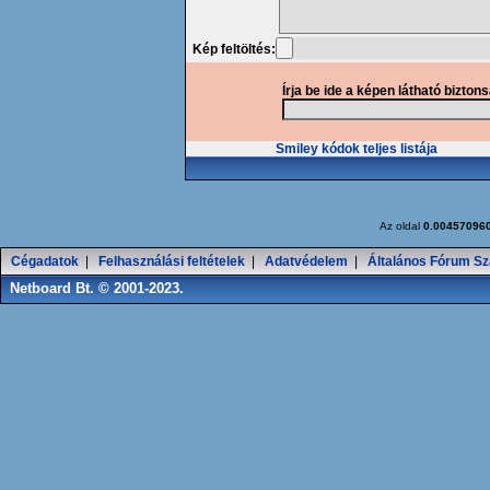
Kép feltöltés:
Írja be ide a képen látható bizton
Smiley kódok teljes listája
Az oldal
0.00457096
Cégadatok
|
Felhasználási feltételek
|
Adatvédelem
|
Általános Fórum Sz
Netboard Bt. © 2001-2023.