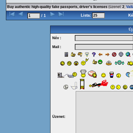
Buy authentic high-quality fake passports, driver's licenses
(üzenet:
2
,
Vall
Lista:
Ké
/ 1
Új
Név :
Mail :
Üzenet: