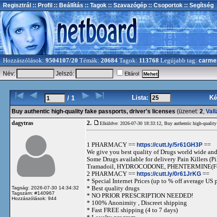
Regisztrál
:: Profil
:: Beállítás
:: Tagok
:: Szavazógép
:: Csoportok
:: Segítség
Hozzászólások:
9504107/20
Témák:
20684
Tagok:
113768
Legújabb tag:
carme
Név:
Jelszó:
Eltárol
Lista:
Ké
/ 1
Buy authentic high-quality fake passports, driver's licenses
(üzenet:
2
,
Vall
2.
dagytras
Elküldve: 2026-07-30 18:33:12,
Buy authentic high-quality 
1 PHARMACY ==
https://cutt.ly/5r61GH3P
==
We give you best quality of Drugs world wide and h
Some Drugs available for delivery Pain Killers
Tramadoil, HYDROCODONE, PHENTERMINE(For 
2 PHARMACY ==
https://cutt.ly/0r61JrKG
==
* Special Internet Prices (up to % off average US p
* Best quality drugs
Tagság: 2026-07-30 14:34:32
Tagszám: #140967
* NO PRIOR PRESCRIPTION NEEDED!
Hozzászólások: 944
* 100% Anonimity , Discreet shipping
* Fast FREE shipping (4 to 7 days)