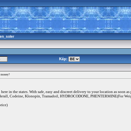
en_soler
Kép:
 money?
ere in the states. With safe, easy and discreet delivery to your location as soon as
rall, Codeine, Klonopin, Tramadoil, HYDROCODONE, PHENTERMINE(For Weigh
rice)