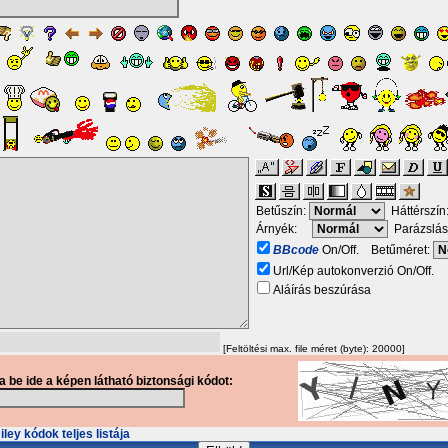
Betűszín:
Háttérszín
Árnyék:
Parázslás
BBcode
On/Off. Betűméret:
Url/Kép autokonverzió On/Off.
Aláírás beszúrása
[Feltöltési max. file méret (byte): 20000]
ja be ide a képen látható biztonsági kódot:
ley kódok teljes listája