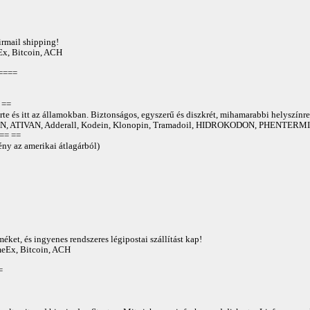
irmail shipping!
Ex, Bitcoin, ACH
====
==
te és itt az államokban. Biztonságos, egyszerű és diszkrét, mihamarabbi helyszínre
 ATIVAN, Adderall, Kodein, Klonopin, Tramadoil, HIDROKODON, PHENTERMIN
== ==
ny az amerikai átlagárból)
éket, és ingyenes rendszeres légipostai szállítást kap!
AmeEx, Bitcoin, ACH
=