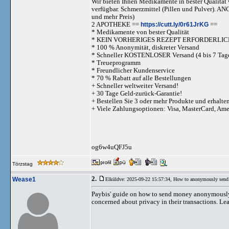
Wir bieten Ihnen Medikamente in bester Qualität w
verfügbar. Schmerzmittel (Pillen und Pulve
und mehr Preis)
2 APOTHEKE ==
https://cutt.ly/0r61JrKG
==
* Medikamente von bester Qualität
* KEIN VORHERIGES REZEPT ERFORDERLIC
* 100 % Anonymität, diskreter Versand
* Schneller KOSTENLOSER Versand (4 bis 7 Tag
* Treueprogramm
* Freundlicher Kundenservice
* 70 % Rabatt auf alle Bestellungen
+ Schneller weltweiter Versand!
+ 30 Tage Geld-zurück-Garantie!
+ Bestellen Sie 3 oder mehr Produkte und erhalte
+ Viele Zahlungsoptionen: Visa, MasterCard, Am
og6w4uQFJ5u
Törzstag
2.
Wease1
Elküldve: 2025-09-22 15:57:34,
How to anonymously send
Paybis' guide on how to send money anonymously is
concerned about privacy in their transactions. Le