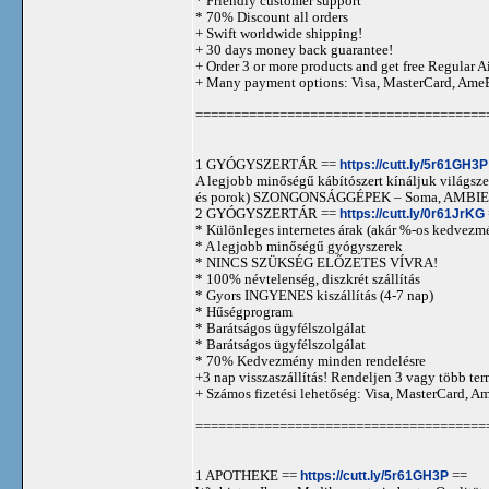
* Friendly customer support
* 70% Discount all orders
+ Swift worldwide shipping!
+ 30 days money back guarantee!
+ Order 3 or more products and get free Regular A
+ Many payment options: Visa, MasterCard, Ame
======================================
1 GYÓGYSZERTÁR ==
https://cutt.ly/5r61GH3P
A legjobb minőségű kábítószert kínáljuk világszer
és porok) SZONGONSÁGGÉPEK – Soma, AMBIEN,
2 GYÓGYSZERTÁR ==
https://cutt.ly/0r61JrKG
* Különleges internetes árak (akár %-os kedvezmé
* A legjobb minőségű gyógyszerek
* NINCS SZÜKSÉG ELŐZETES VÍVRA!
* 100% névtelenség, diszkrét szállítás
* Gyors INGYENES kiszállítás (4-7 nap)
* Hűségprogram
* Barátságos ügyfélszolgálat
* Barátságos ügyfélszolgálat
* 70% Kedvezmény minden rendelésre
+3 nap visszaszállítás! Rendeljen 3 vagy több term
+ Számos fizetési lehetőség: Visa, MasterCard, 
======================================
1 APOTHEKE ==
https://cutt.ly/5r61GH3P
==