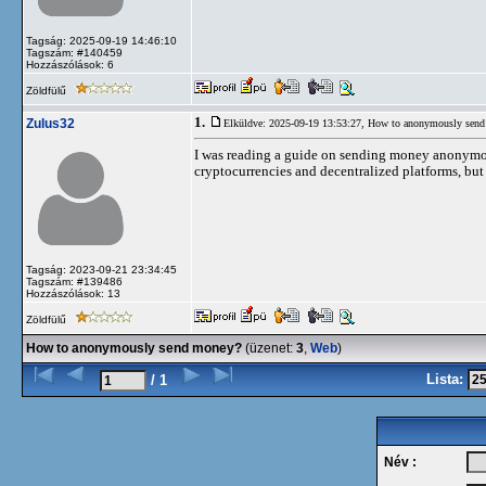
Tagság: 2025-09-19 14:46:10
Tagszám: #140459
Hozzászólások: 6
Zöldfülű
1.
Zulus32
Elküldve: 2025-09-19 13:53:27,
How to anonymously send
I was reading a guide on sending money anonymousl
cryptocurrencies and decentralized platforms, but
Tagság: 2023-09-21 23:34:45
Tagszám: #139486
Hozzászólások: 13
Zöldfülű
How to anonymously send money?
(üzenet:
3
,
Web
)
Lista:
/ 1
Név :