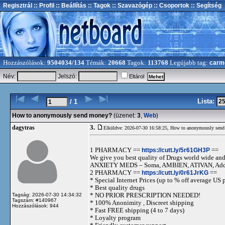
Regisztrál
:: Profil
:: Beállítás
:: Tagok
:: Szavazógép
:: Csoportok
:: Segítség
Hozzászólások:
9504034/134
Témák:
20668
Tagok:
113768
Legújabb tag:
carm
Név:
Jelszó:
Eltárol
Lista:
/ 1
How to anonymously send money?
(üzenet:
3
,
Web
)
3.
dagytras
Elküldve: 2026-07-30 16:58:25,
How to anonymously send
1 PHARMACY ==
https://cutt.ly/5r61GH3P
==
We give you best quality of Drugs world wide and h
ANXIETY MEDS – Soma, AMBIEN, ATIVAN, Adde
2 PHARMACY ==
https://cutt.ly/0r61JrKG
==
* Special Internet Prices (up to % off average US p
* Best quality drugs
* NO PRIOR PRESCRIPTION NEEDED!
Tagság: 2026-07-30 14:34:32
Tagszám: #140967
* 100% Anonimity , Discreet shipping
Hozzászólások: 944
* Fast FREE shipping (4 to 7 days)
* Loyalty program