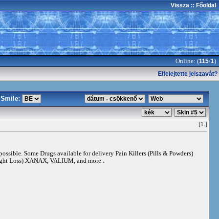
Vissza
:: Főoldal
Online: (
/
)
115
1
Elfelejtette jelszavát?
Smile:
[1.]
 possible. Some Drugs available for delivery Pain Killers (Pills & Powders)
t Loss) XANAX, VALIUM, and more .