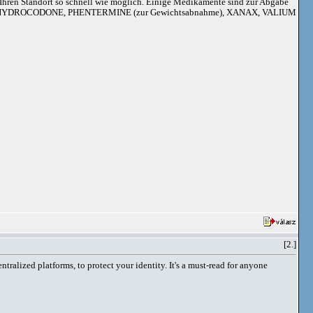
an Ihren Standort so schnell wie möglich. Einige Medikamente sind zur Abgabe
adoil, HYDROCODONE, PHENTERMINE (zur Gewichtsabnahme), XANAX, VALIUM
[2.]
alized platforms, to protect your identity. It's a must-read for anyone