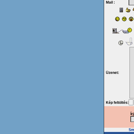
Mail :
Üzenet:
Kép feltöltés:
Ír
Smi