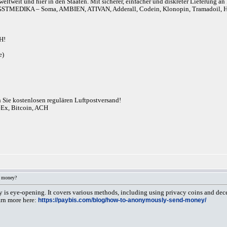
eltweit und hier in den Staaten. Mit sicherer, einfacher und diskreter Lieferung 
r). ANGSTMEDIKA – Soma, AMBIEN, ATIVAN, Adderall, Codein, Klonopin, Tram
H!
e)
n Sie kostenlosen regulären Luftpostversand!
eEx, Bitcoin, ACH
 money?
 eye-opening. It covers various methods, including using privacy coins and decentr
arn more here:
https://paybis.com/blog/how-to-anonymously-send-money/