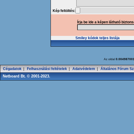
Kép feltöltés:
Írja be ide a képen látható bizton
Smiley kódok teljes listája
Az oldal
0.00498700
Cégadatok
|
Felhasználási feltételek
|
Adatvédelem
|
Általános Fórum Sz
Netboard Bt. © 2001-2023.