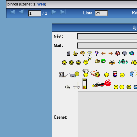
pinroll
(üzenet:
1
,
Web
)
Lista:
Ké
/ 1
Új
Név :
Mail :
Üzenet: