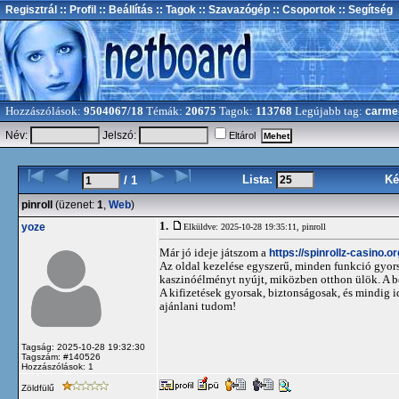
Regisztrál
:: Profil
:: Beállítás
:: Tagok
:: Szavazógép
:: Csoportok
:: Segítség
Hozzászólások:
9504067/18
Témák:
20675
Tagok:
113768
Legújabb tag:
carme
Név:
Jelszó:
Eltárol
Lista:
Ké
/ 1
pinroll
(üzenet:
1
,
Web
)
1.
yoze
Elküldve: 2025-10-28 19:35:11,
pinroll
Már jó ideje játszom a
https://spinrollz-casino.or
Az oldal kezelése egyszerű, minden funkció gyorsa
kaszinóélményt nyújt, miközben otthon ülök. A bó
A kifizetések gyorsak, biztonságosak, és mindi
ajánlani tudom!
Tagság: 2025-10-28 19:32:30
Tagszám: #140526
Hozzászólások: 1
Zöldfülű