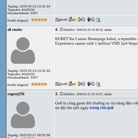
Tagság: 2025-02-23 13:32:34
Tagszám: #140232
Hozzászólások: 3357
Kiváló dolgozó
4.
ali smoke
Elküldve: 2026-01-26 10:49:16,
randis
KUBET Ku Casino Homepage kubet, a reputable and 
Experience casino with 1 million VND. [url=https
Tagság: 2025-02-23 13:32:34
Tagszám: #140232
Hozzászólások: 3357
Kiváló dolgozó
3.
yogesej356
Elküldve: 2026-01-25 16:10:07,
randis
Go8 là cổng game đổi thưởng uy tín hàng đầu với 
ưu đãi lớn mỗi ngày
trang chủ go8
Tagság: 2025-02-27 08:32:58