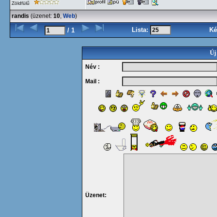
Zöldfülű
randis
(üzenet:
10
,
Web
)
Lista:
Ké
/ 1
Új
Név :
Mail :
Üzenet: