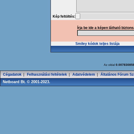
Kép feltöltés:
Írja be ide a képen látható bizton
Smiley kódok teljes listája
Az oldal
0.00783085
Cégadatok
|
Felhasználási feltételek
|
Adatvédelem
|
Általános Fórum Sz
Netboard Bt. © 2001-2023.