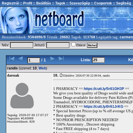
Regisztrál
:: Profil
:: Beállítás
:: Tagok
:: Szavazógép
:: Csoportok
:: Segítség
Hozzászólások:
9504096/9
Témák:
20682
Tagok:
113768
Legújabb tag:
carmen
Név:
Jelszó:
Eltárol
Lista:
Ké
/ 1
randis
(üzenet:
10
,
Web
)
10.
darezak
Elküldve: 2026-07-30 22:09:04,
randis
1 PHARMACY ==
https://cutt.ly/5r61GH3P
==
We give you best quality of Drugs world wide and h
Some Drugs available for delivery Pain Killers
Tramadoil, HYDROCODONE, PHENTERMINE(For 
2 PHARMACY ==
https://cutt.ly/0r61JrKG
==
* Special Internet Prices (up to % off average US p
* Best quality drugs
Tagság: 2026-07-30 17:07:27
Tagszám: #140969
* NO PRIOR PRESCRIPTION NEEDED!
Hozzászólások: 926
* 100% Anonimity , Discreet shipping
* Fast FREE shipping (4 to 7 days)