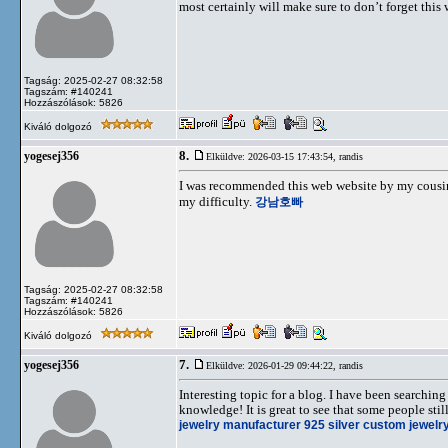
most certainly will make sure to don’t forget this 
Tagság: 2025-02-27 08:32:58
Tagszám: #140241
Hozzászólások: 5826
Kiváló dolgozó
8.
yogesej356
Elküldve: 2026-03-15 17:43:54,
randis
I was recommended this web website by my cousin.
my difficulty.
강남호빠
Tagság: 2025-02-27 08:32:58
Tagszám: #140241
Hozzászólások: 5826
Kiváló dolgozó
7.
yogesej356
Elküldve: 2026-01-29 09:44:22,
randis
Interesting topic for a blog. I have been searchin
knowledge! It is great to see that some people stil
jewelry manufacturer
925 silver custom jewelr