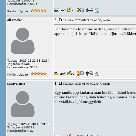
Tagszám: #140241
Hozzászólások: 5826
Kiváló dolgozó
2.
ali smoke
Elküldve: 2026-01-24 22:49:53,
randis
For those new to online betting, ease of understan
approach. [url=https://k8kbet.com/]https://k8kbet
Tagság: 2025-02-23 13:32:34
Tagszám: #140232
Hozzászólások: 3357
Kiváló dolgozó
1.
sasaverners
Elküldve: 2026-01-05 00:24:47,
randis
Egy randis app kudarca után inkább máshol ker
online kaszinó hangulata felnőttes, a bónusz haszná
hozzáállás végül meggyőzött.
Tagság: 2025-12-30 18:23:33
Tagszám: #140671
Hozzászólások: 22