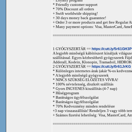
* Loyalty program
* Friendly customer support
* 70% Discount all orders
+ Swift worldwide shipping!
+ 30 days money back guarantee!
+ Order 3 or more products and get free Regular A
+ Many payment options: Visa, MasterCard, Ame
======================================
1 GYÓGYSZERTÁR ==
https://cutt.ly/5r61GH3P
A legjobb minőségű kábítószert kínáljuk világszer
szállítással. Egyes kézbesíthető gyógyszerek 
Adderall, Kodein, Klonopin, Tramadoil, HID
2 GYÓGYSZERTÁR ==
https://cutt.ly/0r61JrKG
* Különleges internetes árak (akár %-os kedvezmé
* A legjobb minőségű gyógyszerek
* NINCS SZÜKSÉG ELŐZETES VÍVRA!
* 100% névtelenség, diszkrét szállítás
* Gyors INGYENES kiszállítás (4-7 nap)
* Hűségprogram
* Barátságos ügyfélszolgálat
* Barátságos ügyfélszolgálat
* 70% Kedvezmény minden rendelésre
+3 nap visszaszállítás! Rendeljen 3 vagy több term
+ Számos fizetési lehetőség: Visa, MasterCard, 
======================================