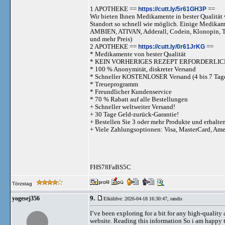
1 APOTHEKE ==
https://cutt.ly/5r61GH3P
==
Wir bieten Ihnen Medikamente in bester Qualität w
Standort so schnell wie möglich. Einige Medika
AMBIEN, ATIVAN, Adderall, Codein, Klonopi
und mehr Preis)
2 APOTHEKE ==
https://cutt.ly/0r61JrKG
==
* Medikamente von bester Qualität
* KEIN VORHERIGES REZEPT ERFORDERLIC
* 100 % Anonymität, diskreter Versand
* Schneller KOSTENLOSER Versand (4 bis 7 Tag
* Treueprogramm
* Freundlicher Kundenservice
* 70 % Rabatt auf alle Bestellungen
+ Schneller weltweiter Versand!
+ 30 Tage Geld-zurück-Garantie!
+ Bestellen Sie 3 oder mehr Produkte und erhalte
+ Viele Zahlungsoptionen: Visa, MasterCard, Am
FHS78FaBS5C
Törzstag
9.
yogesej356
Elküldve: 2026-04-18 16:30:47,
randis
I’ve been exploring for a bit for any high-quality 
website. Reading this information So i am happy t