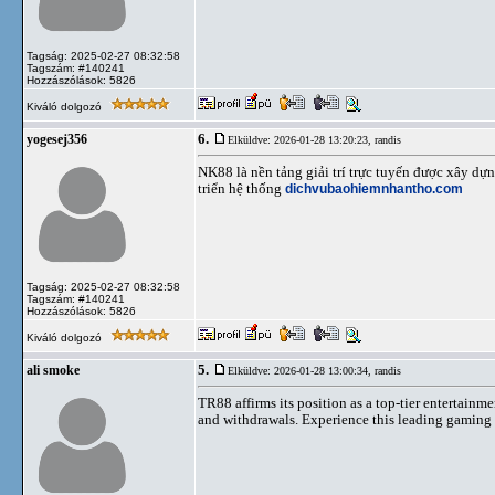
Tagság: 2025-02-27 08:32:58
Tagszám: #140241
Hozzászólások: 5826
Kiváló dolgozó
6.
yogesej356
Elküldve: 2026-01-28 13:20:23,
randis
NK88 là nền tảng giải trí trực tuyến được xây dựn
triển hệ thống
dichvubaohiemnhantho.com
Tagság: 2025-02-27 08:32:58
Tagszám: #140241
Hozzászólások: 5826
Kiváló dolgozó
5.
ali smoke
Elküldve: 2026-01-28 13:00:34,
randis
TR88 affirms its position as a top-tier entertainme
and withdrawals. Experience this leading gaming 