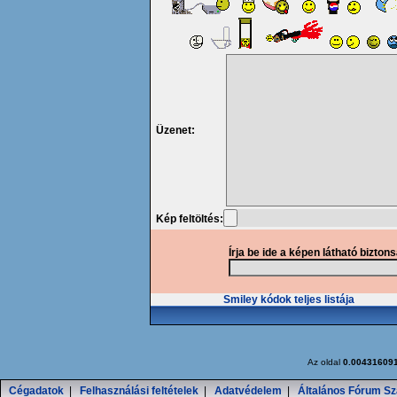
Üzenet:
Kép feltöltés:
Írja be ide a képen látható bizton
Smiley kódok teljes listája
Az oldal
0.00431609
Cégadatok
|
Felhasználási feltételek
|
Adatvédelem
|
Általános Fórum Sz