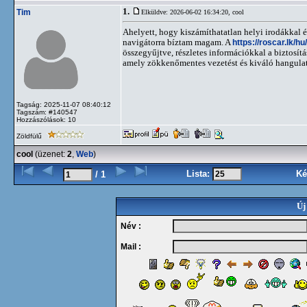
1.
Tim
Elküldve: 2026-06-02 16:34:20,
cool
Ahelyett, hogy kiszámíthatatlan helyi irodákkal é
navigátorra bíztam magam. A
https://roscar.lk/hu/
összegyűjtve, részletes információkkal a biztosítás
amely zökkenőmentes vezetést és kiváló hangulato
Tagság: 2025-11-07 08:40:12
Tagszám: #140547
Hozzászólások: 10
Zöldfülű
cool
(üzenet:
2
,
Web
)
Lista:
Ké
/ 1
Új
Név :
Mail :