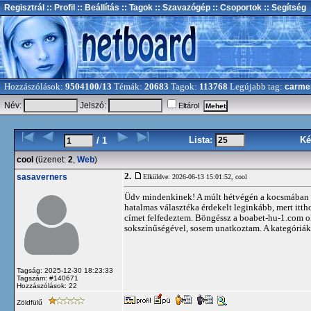
Regisztrál
:: Profil
:: Beállítás
:: Tagok
:: Szavazógép
:: Csoportok
:: Segítség
Hozzászólások:
9504100/13
Témák:
20683
Tagok:
113768
Legújabb tag:
carme
Név:
Jelszó:
Eltárol
Lista:
Ké
/ 1
cool
(üzenet:
2
,
Web
)
2.
sasaverners
Elküldve: 2026-06-13 15:01:52,
cool
Üdv mindenkinek! A múlt hétvégén a kocsmában egy
hatalmas választéka érdekelt leginkább, mert itth
címet felfedeztem. Böngéssz a boabet-hu-1.com ol
sokszínűségével, sosem unatkoztam. A kategóriák 
Tagság: 2025-12-30 18:23:33
Tagszám: #140671
Hozzászólások: 22
Zöldfülű