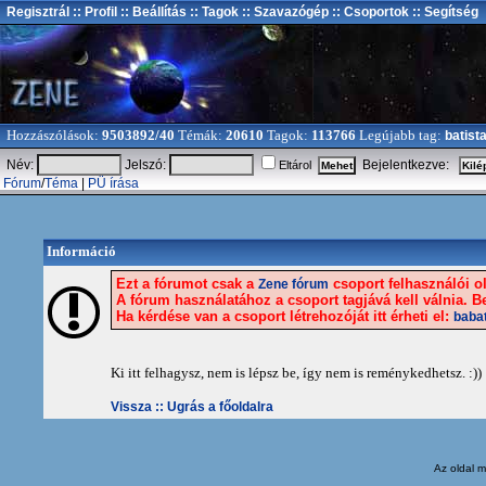
Regisztrál
:: Profil
:: Beállítás
:: Tagok
:: Szavazógép
:: Csoportok
:: Segítség
Hozzászólások:
9503892/40
Témák:
20610
Tagok:
113766
Legújabb tag:
batist
Név:
Jelszó:
Bejelentkezve:
Eltárol
Fórum
/
Téma
|
PÜ írása
Információ
Ezt a fórumot csak a
csoport felhasználói ol
Zene fórum
A fórum használatához a csoport tagjává kell válnia. Be
Ha kérdése van a csoport létrehozóját itt érheti el:
baba
Ki itt felhagysz, nem is lépsz be, így nem is reménykedhetsz. :))
Vissza ::
Ugrás a főoldalra
Az oldal
m