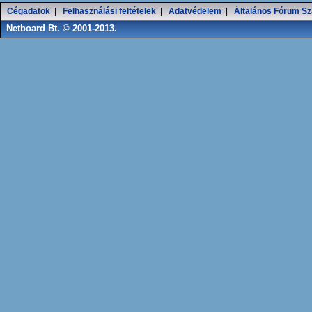
Cégadatok
|
Felhasználási feltételek
|
Adatvédelem
|
Általános Fórum Sz
Netboard Bt. © 2001-2013.