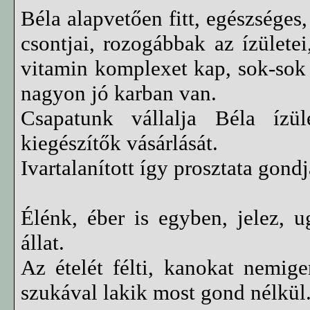
Béla alapvetően fitt, egészséges
csontjai, rozogábbak az ízületei
vitamin komplexet kap, sok-sok B
nagyon jó karban van.
Csapatunk vállalja Béla ízüle
kiegészítők vásárlását.
Ivartalanított így prosztata gond
Élénk, éber is egyben, jelez, u
állat.
Az ételét félti, kanokat nemige
szukával lakik most gond nélkül