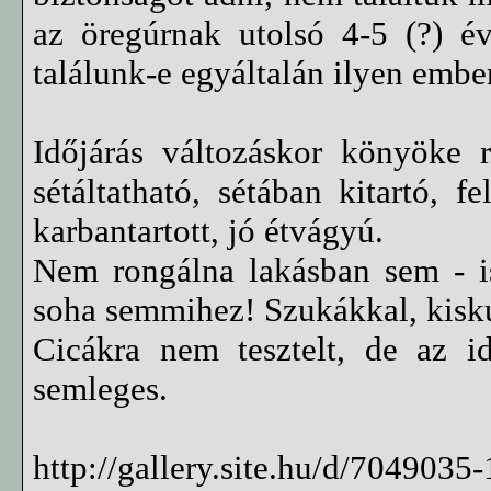
az öregúrnak utolsó 4-5 (?) é
találunk-e egyáltalán ilyen embe
Időjárás változáskor könyöke 
sétáltatható, sétában kitartó, f
karbantartott, jó étvágyú.
Nem rongálna lakásban sem - is
soha semmihez! Szukákkal, kisk
Cicákra nem tesztelt, de az id
semleges.
http://gallery.site.hu/d/7049035