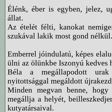
Élénk, éber is egyben, jelez, u
állat.
Az ételét félti, kanokat nemige
szukával lakik most gond nélkül
Emberrel jóindulatú, képes elalu
ülni az ölünkbe Iszonyú kedves 
Béla a megállapodott urak b
nyitottsággal megáldott újrakezd
Minden megvan benne, hogy el
megállja a helyét, beilleszkedje
kutyatársaival.