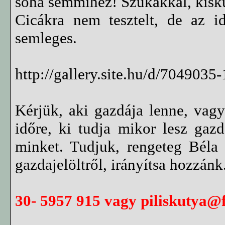
soha semmihez! Szukákkal, kisk
Cicákra nem tesztelt, de az id
semleges.
http://gallery.site.hu/d/7049035
Kérjük, aki gazdája lenne, vagy
időre, ki tudja mikor lesz gaz
minket. Tudjuk, rengeteg Béla 
gazdajelöltről, irányítsa hozzánk
30- 5957 915 vagy
piliskutya@