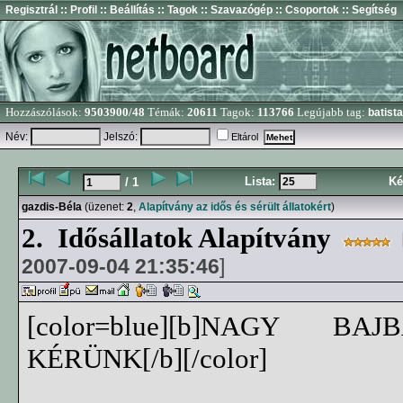
Regisztrál
:: Profil
:: Beállítás
:: Tagok
:: Szavazógép
:: Csoportok
:: Segítség
Hozzászólások:
9503900/48
Témák:
20611
Tagok:
113766
Legújabb tag:
batista
Név:
Jelszó:
Eltárol
Lista:
Ké
/ 1
gazdis-Béla
(üzenet:
2
,
Alapítvány az idős és sérült állatokért
)
2.
Idősállatok Alapítvány
2007-09-04 21:35:46
]
[color=blue][b]NAGY 
KÉRÜNK[/b][/color]