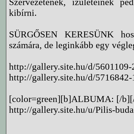
Szervezetének, ízületeinek pe
kibírni.
SÜRGŐSEN KERESÜNK hossza
számára, de leginkább egy végle
http://gallery.site.hu/d/5601109-
http://gallery.site.hu/d/5716842
[color=green][b]ALBUMA: [/b][/
http://gallery.site.hu/u/Pilis-b