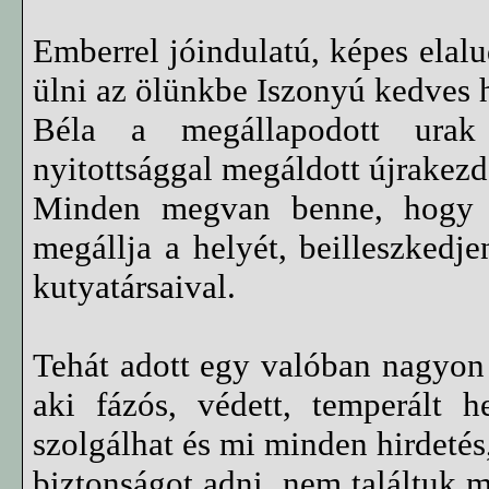
Emberrel jóindulatú, képes elalu
ülni az ölünkbe Iszonyú kedves 
Béla a megállapodott urak b
nyitottsággal megáldott újrakezd
Minden megvan benne, hogy el
megállja a helyét, beilleszkedje
kutyatársaival.
Tehát adott egy valóban nagyon j
aki fázós, védett, temperált h
szolgálhat és mi minden hirdeté
biztonságot adni, nem találtuk m