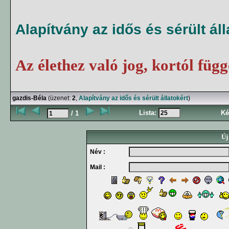
Alapítvány az idős és sérült ál
Az élethez való jog, kortól függe
gazdis-Béla
(üzenet:
2
,
Alapítvány az idős és sérült állatokért
)
Lista:
Ké
/ 1
Új
Név :
Mail :