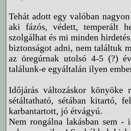
Tehát adott egy valóban nagyon j
aki fázós, védett, temperált h
szolgálhat és mi minden hirdeté
biztonságot adni, nem találtuk m
az öregúrnak utolsó 4-5 (?) é
találunk-e egyáltalán ilyen embe
Időjárás változáskor könyöke 
sétáltatható, sétában kitartó, f
karbantartott, jó étvágyú.
Nem rongálna lakásban sem - is