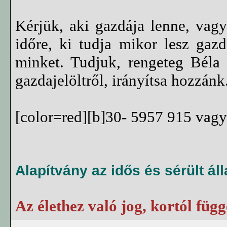
Kérjük, aki gazdája lenne, vagy
időre, ki tudja mikor lesz gaz
minket. Tudjuk, rengeteg Béla 
gazdajelöltről, irányítsa hozzánk
[color=red][b]30- 5957 915 vag
Alapítvány az idős és sérült ál
Az élethez való jog, kortól függe