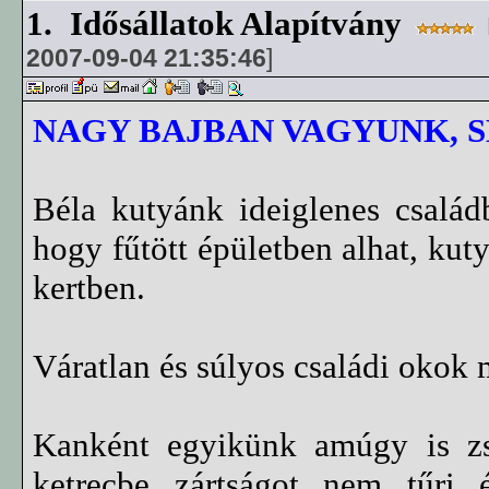
1.
Idősállatok Alapítvány
2007-09-04 21:35:46
]
NAGY BAJBAN VAGYUNK, 
Béla kutyánk ideiglenes család
hogy fűtött épületben alhat, ku
kertben.
Váratlan és súlyos családi okok 
Kanként egyikünk amúgy is zsú
ketrecbe zártságot nem tűri 