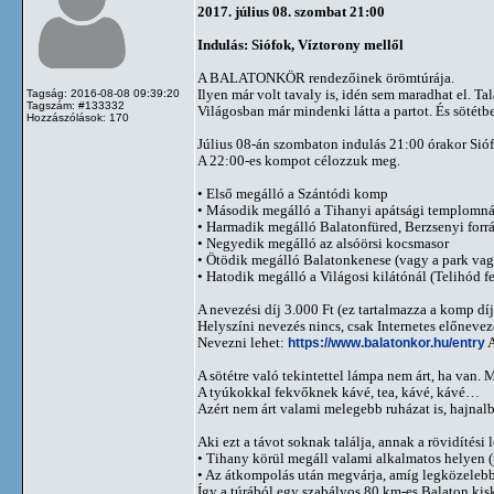
2017. július 08. szombat 21:00
Indulás: Siófok, Víztorony mellől
A BALATONKÖR rendezőinek örömtúrája.
Ilyen már volt tavaly is, idén sem maradhat el. Tal
Tagság: 2016-08-08 09:39:20
Tagszám: #133332
Világosban már mindenki látta a partot. És sötétb
Hozzászólások: 170
Július 08-án szombaton indulás 21:00 órakor Sióf
A 22:00-es kompot célozzuk meg.
• Első megálló a Szántódi komp
• Második megálló a Tihanyi apátsági templomná
• Harmadik megálló Balatonfüred, Berzsenyi forrás
• Negyedik megálló az alsóörsi kocsmasor
• Ötödik megálló Balatonkenese (vagy a park vagy
• Hatodik megálló a Világosi kilátónál (Telihód f
A nevezési díj 3.000 Ft (ez tartalmazza a komp díjá
Helyszíni nevezés nincs, csak Internetes előnevez
Nevezni lehet:
https://www.balatonkor.hu/entry
A
A sötétre való tekintettel lámpa nem árt, ha van.
A tyúkokkal fekvőknek kávé, tea, kávé, kávé…
Azért nem árt valami melegebb ruházat is, hajnal
Aki ezt a távot soknak találja, annak a rövidítés
• Tihany körül megáll valami alkalmatos helyen 
• Az átkompolás után megvárja, amíg legközelebb 
Így a túrából egy szabályos 80 km-es Balaton kis