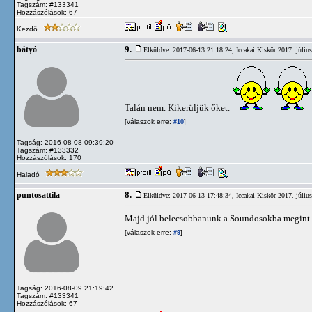
Tagszám: #133341
Hozzászólások: 67
Kezdő
9.
bátyó
Elküldve: 2017-06-13 21:18:24,
Iccakai Kiskör 2017. júliu
Talán nem. Kikerüljük őket.
[válaszok erre:
]
#10
Tagság: 2016-08-08 09:39:20
Tagszám: #133332
Hozzászólások: 170
Haladó
8.
puntosattila
Elküldve: 2017-06-13 17:48:34,
Iccakai Kiskör 2017. júliu
Majd jól belecsobbanunk a Soundosokba megint.
[válaszok erre:
]
#9
Tagság: 2016-08-09 21:19:42
Tagszám: #133341
Hozzászólások: 67