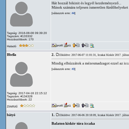
Hát hozzál bikinit és legyél kezdeményező...
Mások számára teljesen ismeretlen fürdőhelyeket 
[válaszok erre:
]
#4
Tagság: 2016-08-08 09:39:20
Tagszám: #133332
Hozzászólások: 170
Haladó
2.
Bbella
Elküldve: 2017-06-07 11:01:31,
Iccakai Kiskör 2017. júliu
Mindig elhúzzátok a mézesmadzagot ezzel az icca
[válaszok erre:
]
#3
Tagság: 2017-04-18 22:15:12
Tagszám: #134328
Hozzászólások: 22
Zöldfülű
1.
bátyó
Elküldve: 2017-06-06 20:18:09,
Iccakai Kiskör 2017. júliu
Balaton kiskör túra iccaka