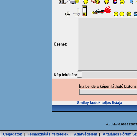
Üzenet:
Kép feltöltés:
Írja be ide a képen látható bizton
Smiley kódok teljes listája
Az oldal
0.00861287
Cégadatok
|
Felhasználási feltételek
|
Adatvédelem
|
Általános Fórum Sz