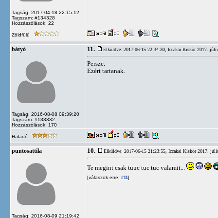
Tagság: 2017-04-18 22:15:12
Tagszám: #134328
Hozzászólások: 22
Zöldfülű
11.
bátyó
Elküldve: 2017-06-15 22:34:30,
Iccakai Kiskör 2017. júli
Persze.
Ezért tartanak.
Tagság: 2016-08-08 09:39:20
Tagszám: #133332
Hozzászólások: 170
Haladó
10.
puntosattila
Elküldve: 2017-06-15 21:23:55,
Iccakai Kiskör 2017. júl
Te megint csak tuuc tuc tuc valamit...
[válaszok erre:
]
#11
Tagság: 2016-08-09 21:19:42