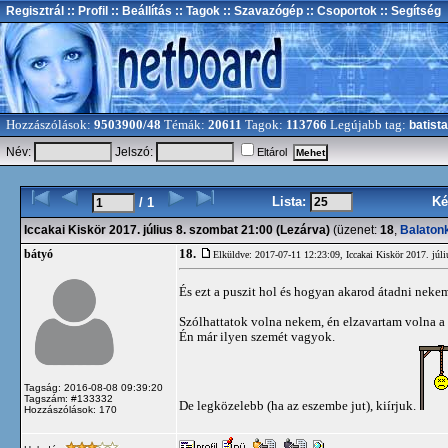
Regisztrál
:: Profil
:: Beállítás
:: Tagok
:: Szavazógép
:: Csoportok
:: Segítség
Hozzászólások:
9503900/48
Témák:
20611
Tagok:
113766
Legújabb tag:
batista
Név:
Jelszó:
Eltárol
Lista:
Ké
/ 1
Iccakai Kiskör 2017. július 8. szombat 21:00 (Lezárva)
(üzenet:
18
,
Balaton
18.
bátyó
Elküldve: 2017-07-11 12:23:09,
Iccakai Kiskör 2017. júl
És ezt a puszit hol és hogyan akarod átadni nek
Szólhattatok volna nekem, én elzavartam volna a f
Én már ilyen szemét vagyok.
Tagság: 2016-08-08 09:39:20
Tagszám: #133332
De legközelebb (ha az eszembe jut), kiírjuk.
Hozzászólások: 170