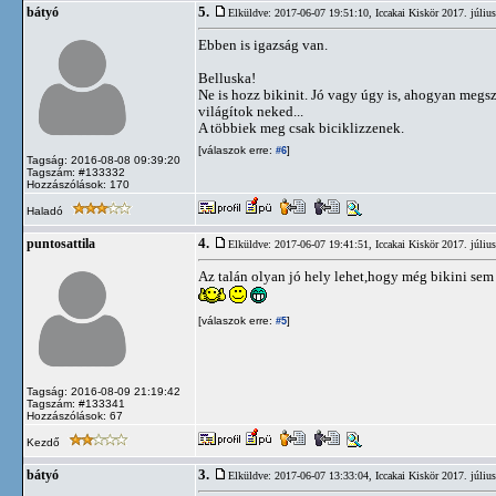
5.
bátyó
Elküldve: 2017-06-07 19:51:10,
Iccakai Kiskör 2017. júliu
Ebben is igazság van.
Belluska!
Ne is hozz bikinit. Jó vagy úgy is, ahogyan megsz
világítok neked...
A többiek meg csak biciklizzenek.
[válaszok erre:
]
#6
Tagság: 2016-08-08 09:39:20
Tagszám: #133332
Hozzászólások: 170
Haladó
4.
puntosattila
Elküldve: 2017-06-07 19:41:51,
Iccakai Kiskör 2017. júliu
Az talán olyan jó hely lehet,hogy még bikini sem k
[válaszok erre:
]
#5
Tagság: 2016-08-09 21:19:42
Tagszám: #133341
Hozzászólások: 67
Kezdő
3.
bátyó
Elküldve: 2017-06-07 13:33:04,
Iccakai Kiskör 2017. júliu