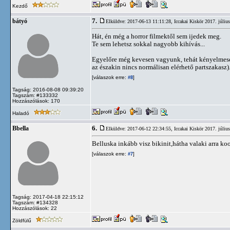
Kezdő
7.
bátyó
Elküldve: 2017-06-13 11:11:28,
Iccakai Kiskör 2017. júliu
Hát, én még a horror filmektől sem ijedek meg.
Te sem lehetsz sokkal nagyobb kihívás...
Egyelőre még kevesen vagyunk, tehát kényelmesen 
az északin nincs normálisan elérhető partszakasz)
[válaszok erre:
]
#8
Tagság: 2016-08-08 09:39:20
Tagszám: #133332
Hozzászólások: 170
Haladó
6.
Bbella
Elküldve: 2017-06-12 22:34:55,
Iccakai Kiskör 2017. júliu
Belluska inkább visz bikinit,hátha valaki arra ko
[válaszok erre:
]
#7
Tagság: 2017-04-18 22:15:12
Tagszám: #134328
Hozzászólások: 22
Zöldfülű