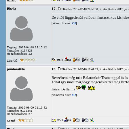
Haladó
17.
Bbella
Elküldve: 2017-07-10 20:50:30,
Iccakai Kiskör 2017. júl
De ettől függetlenül valóban fantasztikus kis teker
[válaszok erre:
]
#18
Tagság: 2017-04-18 22:15:12
Tagszám: #134328
Hozzászólások: 22
Zöldfülű
16.
puntosattila
Elküldve: 2017-07-10 18:41:19,
Iccakai Kiskör 2017. júl
Beszéltem még más Balatonkör Team taggal is és az
Tehát így most már,hogy megerősítettél még bizto
Köszi Bella...:)
[válaszok erre:
]
#17
Tagság: 2016-08-09 21:19:42
Tagszám: #133341
Hozzászólások: 67
Kezdő