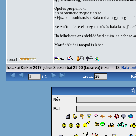
Opciós programok:
• A napfelkelte megtekintése
• Éjszakai csobbanás a Balatonban egy megfelelő
Részvételi feltétel: megjelenés és haladás saját 
Ha felkeltette az érdeklődésed a túra, ne habozz az
Mottó: Aludni nappal is lehet.
Haladó
Iccakai Kiskör 2017. július 8. szombat 21:00 (Lezárva)
(üzenet:
18
,
Balaton
Lista:
Ké
/ 1
Új
Név :
Mail :