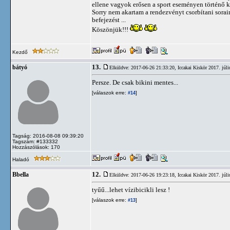
ellene vagyok erősen a sport eseményen történő 
Sorry nem akartam a rendezvényt csorbítani sorai
befejezést ...
Köszönjük!!!
Kezdő
13.
bátyó
Elküldve: 2017-06-26 21:33:20,
Iccakai Kiskör 2017. júl
Persze. De csak bikini mentes...
[válaszok erre:
]
#14
Tagság: 2016-08-08 09:39:20
Tagszám: #133332
Hozzászólások: 170
Haladó
12.
Bbella
Elküldve: 2017-06-26 19:23:18,
Iccakai Kiskör 2017. júl
tyűű...lehet vízibicikli lesz !
[válaszok erre:
]
#13