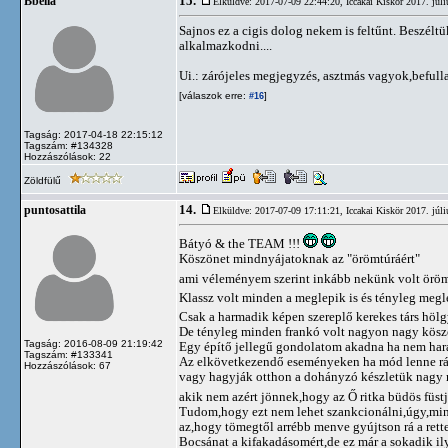
15.
Bbella
Elküldve: 2017-07-09 22:44:20,
Iccakai Kiskör 2017. júl
Sajnos ez a cigis dolog nekem is feltűnt. Beszéltü
alkalmazkodni....
Ui.: zárójeles megjegyzés, asztmás vagyok,befull
[válaszok erre:
]
#16
Tagság: 2017-04-18 22:15:12
Tagszám: #134328
Hozzászólások: 22
Zöldfülű
14.
puntosattila
Elküldve: 2017-07-09 17:11:21,
Iccakai Kiskör 2017. júl
Bátyó & the TEAM !!!
Köszönet mindnyájatoknak az "örömtúráért"
ami véleményem szerint inkább nekünk volt örömt
Klassz volt minden a meglepik is és tényleg megl
Csak a harmadik képen szereplő kerekes társ höl
De tényleg minden frankó volt nagyon nagy kös
Tagság: 2016-08-09 21:19:42
Egy építő jellegű gondolatom akadna ha nem hara
Tagszám: #133341
Az elkövetkezendő eseményeken ha mód lenne rá 
Hozzászólások: 67
vagy hagyják otthon a dohányzó készletük nagy r
akik nem azért jönnek,hogy az Ő ritka büdös füstjü
Tudom,hogy ezt nem lehet szankcionálni,úgy,mint
az,hogy tömegtől arrébb menve gyújtson rá a rette
Bocsánat a kifakadásomért,de ez már a sokadik i